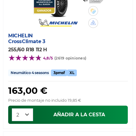
73db
MICHELIN
CrossClimate 3
255/60 R18 112 H
4,8/5
(2619 opiniones)
Neumático 4 seasons
3pmsf
XL
163,00 €
Precio de montaje no incluido 19,85 €
AÑADIR A LA CESTA