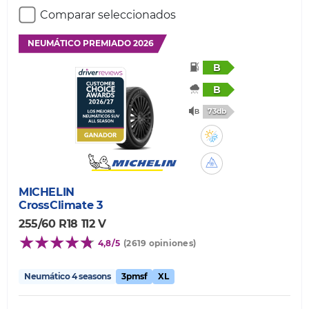
Comparar seleccionados
NEUMÁTICO PREMIADO 2026
B
B
73db
MICHELIN
CrossClimate 3
255/60 R18 112 V
4,8/5
(2619 opiniones)
Neumático 4 seasons
3pmsf
XL