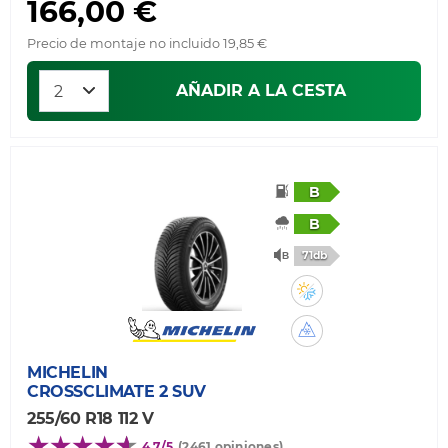
166,00 €
Precio de montaje no incluido 19,85 €
AÑADIR A LA CESTA
B
B
71db
MICHELIN
CROSSCLIMATE 2 SUV
255/60 R18 112 V
4,7/5
(2461 opiniones)