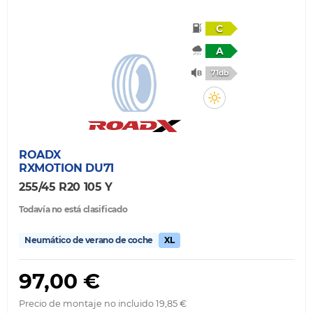
C
A
71db
ROADX
RXMOTION DU71
255/45 R20 105 Y
Todavía no está clasificado
Neumático de verano de coche
XL
97,00 €
Precio de montaje no incluido 19,85 €