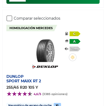
Comparar seleccionados
HOMOLOGACIÓN MERCEDES
C
A
71db
DUNLOP
SPORT MAXX RT 2
255/45 R20 105 Y
4,6/5
(3385 opiniones)
Neumático de verano de coche
XL