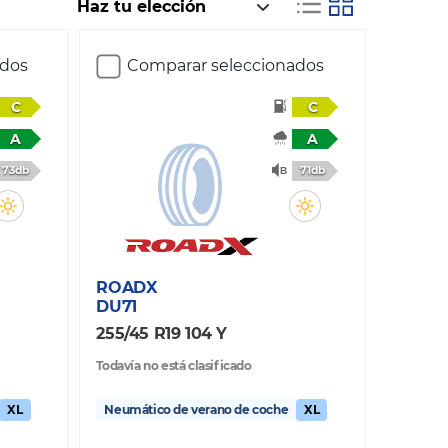
ados
Comparar seleccionados
C
C
A
A
73db
71db
ROADX
DU71
255/45 R19 104 Y
Todavía no está clasificado
XL
Neumático de verano de coche
XL