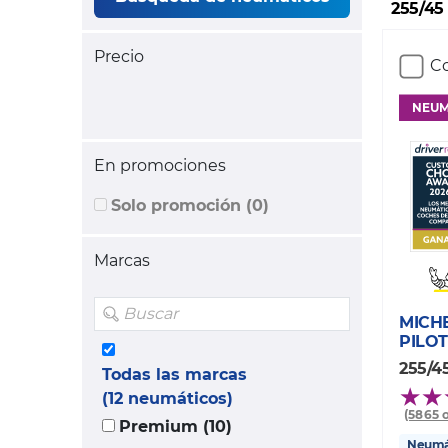
255/45
Precio
Co
NEUM
En promociones
Solo promoción (0)
Marcas
MICH
PILOT
255/45
Todas las marcas
(12 neumáticos)
(5865 
Premium (10)
Neumát