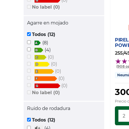
(0)
No label (0)
Agarre en mojado
Todos (12)
PIREL
(8)
POW
(4)
255/45
(0)
(0)
(908 o
(0)
Neumát
(0)
(0)
300
No label (0)
Precio 
Ruido de rodadura
Todos (12)
(4)