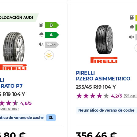
LOGACIÓN AUDI
B
A
69db
PIRELLI
PZERO ASIMMETRICO
LI
URATO P7
255/45 R19 104 Y
 R19 104 Y
4,2/5
(55 op
4,6/5
opiniones)
Neumático de verano de coche
ico de verano de coche
XL
6,80 €
356,46 €