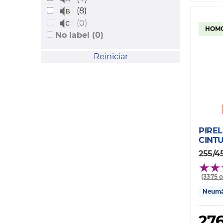
(8)
(0)
HOMO
No label (0)
Reiniciar
PIREL
CINT
255/45
(3375 
Neumát
27