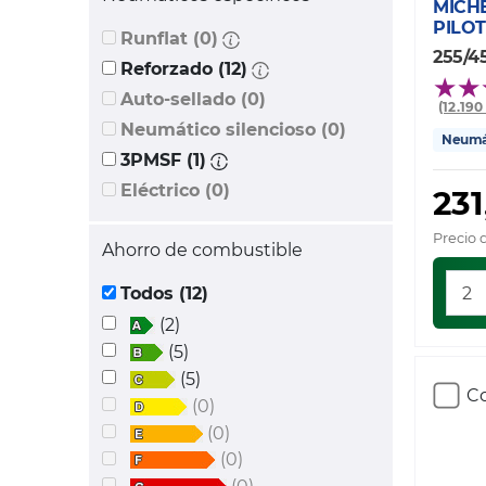
MICH
PILOT
Runflat (0)
255/45
Reforzado (12)
Auto-sellado (0)
(12.19
Neumático silencioso (0)
Neumát
3PMSF (1)
Eléctrico (0)
231
Precio 
Ahorro de combustible
Todos (12)
(2)
(5)
(5)
Co
(0)
(0)
(0)