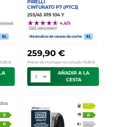
PIRELLI
CINTURATO P7 (P7C2)
255/45 R19 104 Y
4,6/5
iniones)
(262 opiniones)
XL
Neumático de verano de coche
XL
259,90 €
19,85 €
Precio de montaje no incluido 19,85 €
LA
AÑADIR A LA
CESTA
ados
C
B
B
B
69db