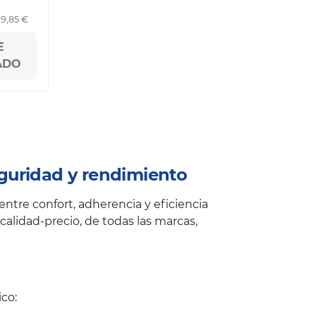
19,85 €
E
ADO
guridad y rendimiento
ntre confort, adherencia y eficiencia
alidad-precio, de todas las marcas,
co: