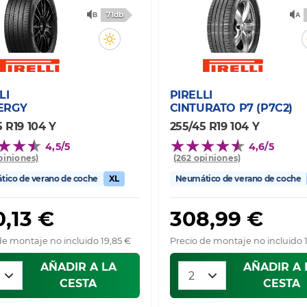
71db
LI
PIRELLI
ERGY
CINTURATO P7 (P7C2)
 R19 104 Y
255/45 R19 104 Y
4,5/5
4,6/5
piniones)
(262 opiniones)
ico de verano de coche
XL
Neumático de verano de coche
,13 €
308,99 €
de montaje no incluido 19,85 €
Precio de montaje no incluido 
AÑADIR A LA
AÑADIR A 
CESTA
CESTA