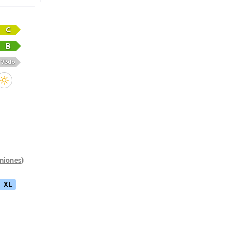
C
B
73db
iniones)
XL