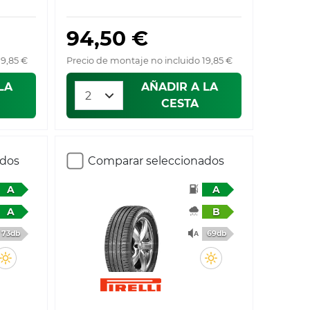
94,50 €
19,85 €
Precio de montaje no incluido 19,85 €
LA
AÑADIR A LA
CESTA
ados
Comparar seleccionados
A
A
A
B
73db
69db