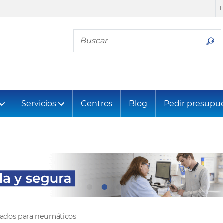
Busca tu neumático
Servicios
Centros
Blog
Pedir presupu
ltados para neumáticos