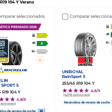
 R19 104 Y Verano
mparar seleccionados
Comparar seleccion
ÁTICO PREMIADO 2026
C
A
72db
UNIROYAL
RainSport 5
ELIN
255/45 R19 104 Y
 SPORT 5
4,6/5
 R19 104 Y
(4278 opiniones)
4,8/5
Neumático de verano de coche
opiniones)
ico de verano de coche
XL