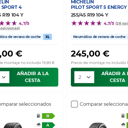
ELIN
MICHELIN
 SPORT 4
PILOT SPORT 5 ENERGY
 R19 104 Y
255/45 R19 104 Y
4,7/5
4,7/5
(28 op
0 opiniones)
ico de verano de coche
XL
Neumático de verano de coche
,00 €
245,00 €
de montaje no incluido 19,85 €
Precio de montaje no incluido 
AÑADIR A LA
AÑADIR A 
CESTA
CESTA
mparar seleccionados
Comparar seleccion
B
A