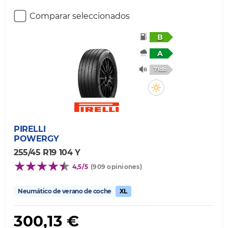
Comparar seleccionados
B
A
71db
PIRELLI
POWERGY
255/45 R19 104 Y
4,5/5
(909 opiniones)
Neumático de verano de coche
XL
300,13 €