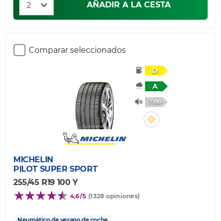
AÑADIR A LA CESTA
Comparar seleccionados
D
A
71db
MICHELIN
PILOT SUPER SPORT
255/45 R19 100 Y
4,6/5
(1328 opiniones)
Neumático de verano de coche