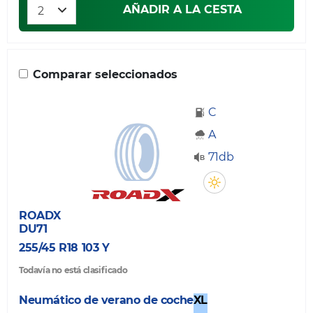
AÑADIR A LA CESTA
Comparar seleccionados
C
A
71db
ROADX
DU71
255/45 R18 103 Y
Todavía no está clasificado
Neumático de verano de coche
XL