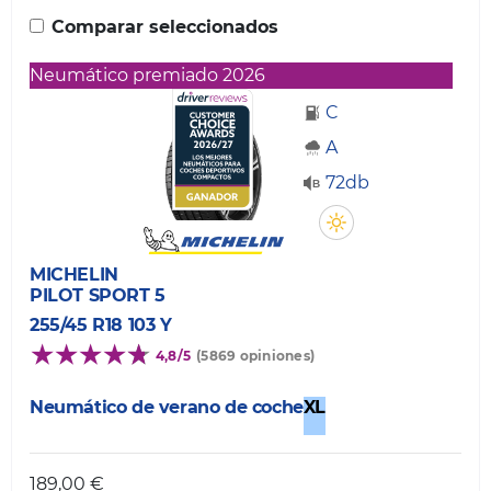
Comparar seleccionados
Neumático premiado 2026
C
A
72db
MICHELIN
PILOT SPORT 5
255/45 R18 103 Y
4,8/5
(5869 opiniones)
Neumático de verano de coche
XL
189,00 €