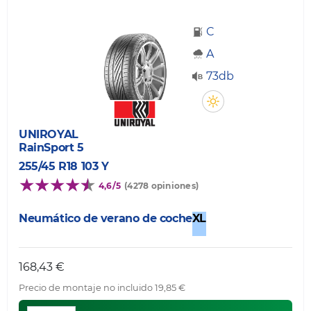
C
A
73db
UNIROYAL
RainSport 5
255/45 R18 103 Y
4,6/5
(4278 opiniones)
Neumático de verano de coche
XL
168,43 €
Precio de montaje no incluido 19,85 €