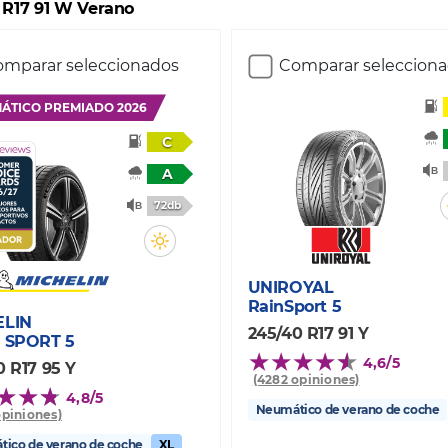
 R17 91 W Verano
mparar seleccionados
Comparar seleccion
ÁTICO PREMIADO 2026
C
A
72db
UNIROYAL
RainSport 5
ELIN
245/40 R17 91 Y
 SPORT 5
4,6/5
0 R17 95 Y
(4282 opiniones)
4,8/5
Neumático de verano de coche
opiniones)
ico de verano de coche
XL