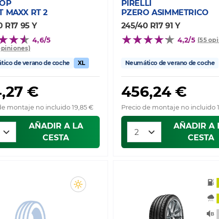
OP
PIRELLI
 MAXX RT 2
PZERO ASIMMETRICO
0 R17 95 Y
245/40 R17 91 Y
4,6/5
4,2/5
(55 op
opiniones)
ico de verano de coche
XL
Neumático de verano de coche
,27 €
456,24 €
de montaje no incluido 19,85 €
Precio de montaje no incluido 
AÑADIR A LA
AÑADIR A 
CESTA
CESTA