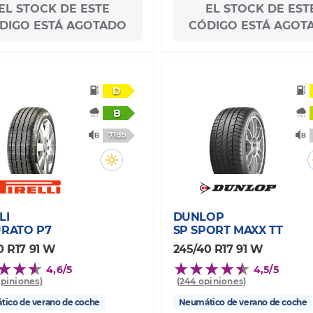
EL STOCK DE ESTE
EL STOCK DE EST
DIGO ESTÁ AGOTADO
CÓDIGO ESTÁ AGOT
D
B
71db
LI
DUNLOP
URATO P7
SP SPORT MAXX TT
0 R17 91 W
245/40 R17 91 W
4,6/5
4,5/5
opiniones)
(244 opiniones)
ico de verano de coche
Neumático de verano de coche