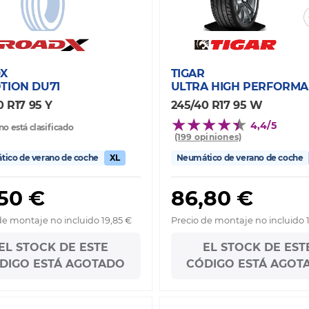
X
TIGAR
TION DU71
ULTRA HIGH PERFORM
0 R17 95 Y
245/40 R17 95 W
4,4/5
no está clasificado
(199 opiniones)
ico de verano de coche
XL
Neumático de verano de coche
50 €
86,80 €
de montaje no incluido 19,85 €
Precio de montaje no incluido 
EL STOCK DE ESTE
EL STOCK DE EST
DIGO ESTÁ AGOTADO
CÓDIGO ESTÁ AGOT