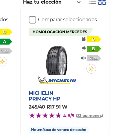
ados
Comparar seleccionados
D
HOMOLOGACIÓN MERCEDES
D
A
B
71db
70db
MICHELIN
PRIMACY HP
245/40 R17 91 W
4,8/5
(23 opiniones)
Neumático de verano de coche