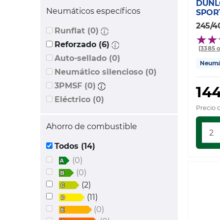
DUNL
Neumáticos específicos
SPORT
245/4
Runflat (0)
Reforzado (6)
(3385 
Auto-sellado (0)
Neumát
Neumático silencioso (0)
3PMSF (0)
144
Eléctrico (0)
Precio 
Ahorro de combustible
Todos (14)
(0)
(0)
(2)
(11)
(0)