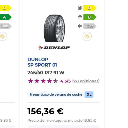
D
D
A
B
71db
70db
DUNLOP
SP SPORT 01
245/40 R17 91 W
4,5/5
(771 opiniones)
Neumático de verano de coche
XL
156,36 €
19,85 €
Precio de montaje no incluido 19,85 €