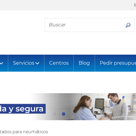
Busca tu neumático
Servicios
Centros
Blog
Pedir presupu
ltados para neumáticos