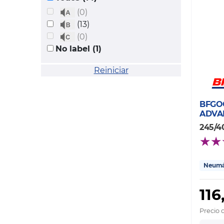
(0)
(13)
(0)
No label (1)
Reiniciar
BFGO
ADVA
245/40
Neumát
116
Precio 