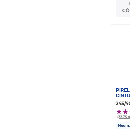
CÓ
PIREL
CINT
245/4
(3375 
Neumát