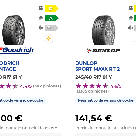
D
A
71db
ODRICH
DUNLOP
NTAGE
SPORT MAXX RT 2
 R17 91 Y
245/40 R17 91 Y
4,4/5
4,6/5
(58 opiniones)
(3385 opiniones)
ico de verano de coche
Neumático de verano de coche
,00 €
141,54 €
de montaje no incluido 19,85 €
Precio de montaje no incluido 