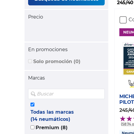
245/40
Precio
Co
NEUM
En promociones
Solo promoción (0)
Marcas
MICH
PILOT
245/4
Todas las marcas
(14 neumáticos)
(5874 
Premium (8)
Neumát