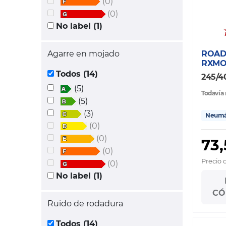
(0)
(0)
No label (1)
Agarre en mojado
ROAD
RXMO
Todos (14)
245/4
(5)
Todavía 
(5)
(3)
Neumát
(0)
(0)
73,
(0)
Precio 
(0)
No label (1)
CÓ
Ruido de rodadura
Todos (14)