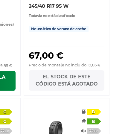
245/40 R17 95 W
Todavía no está clasificado
iniones)
Neumático de verano de coche
67,00 €
Precio de montaje no incluido 19,85 €
19,85 €
EL STOCK DE ESTE
LA
CÓDIGO ESTÁ AGOTADO
C
D
C
B
72db
72db