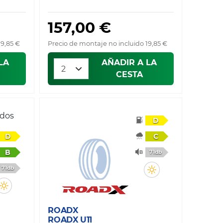
157,00 €
19,85 €
Precio de montaje no incluido 19,85 €
LA
AÑADIR A LA
CESTA
ados
D
D
C
B
71db
71db
ROADX
ROADX U11