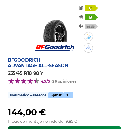
C
B
69db
BFGOODRICH
ADVANTAGE ALL-SEASON
235/45 R18 98 Y
4,5/5
(26 opiniones)
Neumático 4 seasons
3pmsf
XL
144,00 €
Precio de montaje no incluido 19,85 €