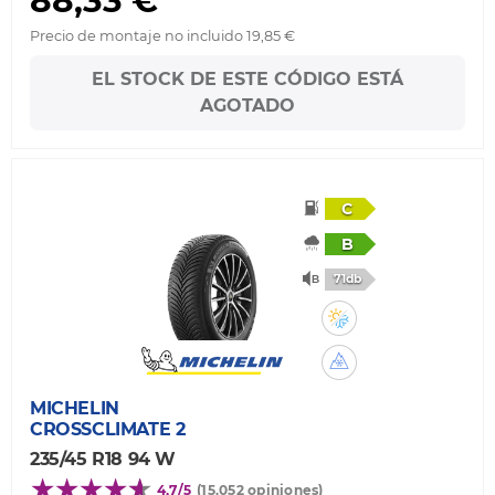
88,33 €
Precio de montaje no incluido 19,85 €
EL STOCK DE ESTE CÓDIGO ESTÁ
AGOTADO
C
B
71db
MICHELIN
CROSSCLIMATE 2
235/45 R18 94 W
4,7/5
(15.052 opiniones)