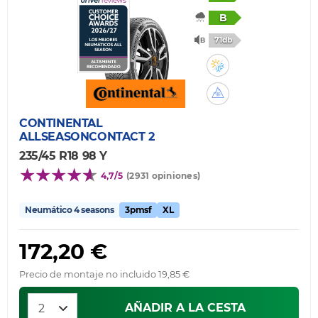
B
71db
CONTINENTAL
ALLSEASONCONTACT 2
235/45 R18 98 Y
4,7/5
(2931 opiniones)
Neumático 4 seasons
3pmsf
XL
172,20 €
Precio de montaje no incluido 19,85 €
AÑADIR A LA CESTA