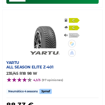
C
C
72db
YARTU
ALL SEASON ELITE Z-401
235/45 R18 98 W
4,3/5
(97 opiniones)
Neumático 4 seasons
3pmsf