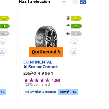
C
C
B
B
71db
72db
CONTINENTAL
AllSeasonContact
235/40 R19 96 Y
4,5/5
(2272 opiniones)
XL
Neumático 4 seasons
3pmsf
XL