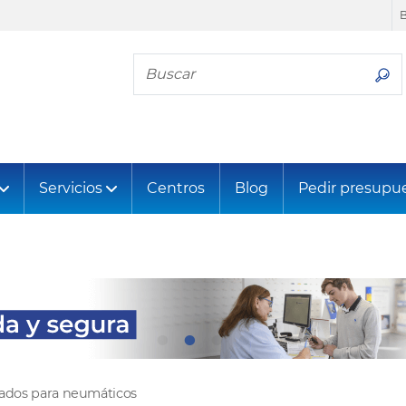
Busca tu neumático
Servicios
Centros
Blog
Pedir presupu
tados para neumáticos