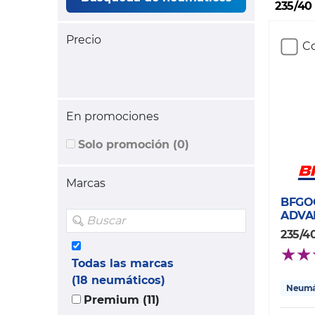
235/40
Precio
Co
En promociones
Solo promoción (0)
Marcas
BFGO
ADVA
235/4
Todas las marcas
(18 neumáticos)
Neumát
Premium (11)