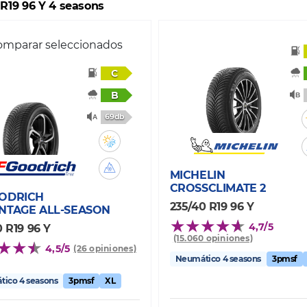
 R19 96 Y 4 seasons
mparar seleccionados
C
B
69db
MICHELIN
CROSSCLIMATE 2
ODRICH
235/40 R19 96 Y
NTAGE ALL-SEASON
4,7/5
0 R19 96 Y
(15.060 opiniones)
4,5/5
(26 opiniones)
Neumático 4 seasons
3pmsf
ico 4 seasons
3pmsf
XL