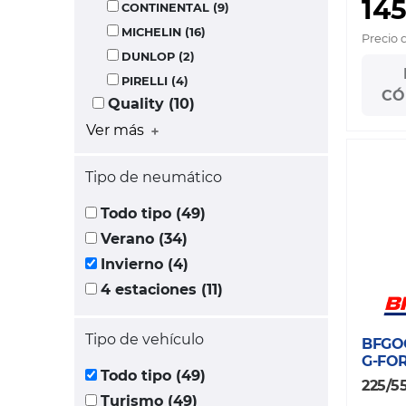
145
CONTINENTAL (9)
MICHELIN (16)
Precio 
DUNLOP (2)
PIRELLI (4)
CÓ
Quality (10)
Ver más
Tipo de neumático
Todo tipo (49)
Verano (34)
Invierno (4)
4 estaciones (11)
Tipo de vehículo
BFGO
G-FO
Todo tipo (49)
225/55
Turismo (49)