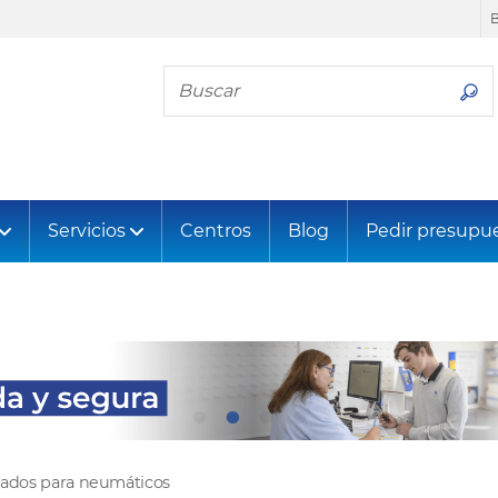
Busca tu neumático
Servicios
Centros
Blog
Pedir presupu
tados para neumáticos