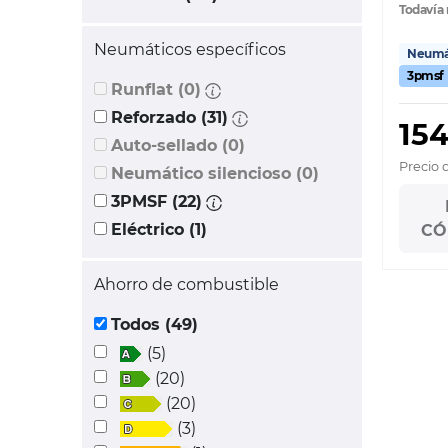
Todavía 
Neumáticos específicos
Neumát
3pmsf
Runflat (0)
Reforzado (31)
154
Auto-sellado (0)
Precio 
Neumático silencioso (0)
3PMSF (22)
Eléctrico (1)
CÓ
Ahorro de combustible
Todos (49)
(5)
(20)
(20)
(3)