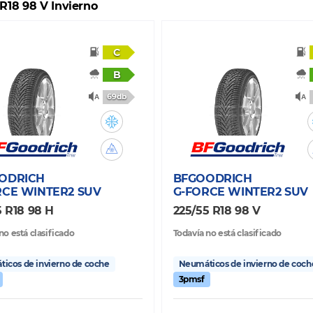
 R18 98 V Invierno
C
B
69db
ODRICH
BFGOODRICH
RCE WINTER2 SUV
G-FORCE WINTER2 SUV
5 R18 98 H
225/55 R18 98 V
no está clasificado
Todavía no está clasificado
icos de invierno de coche
Neumáticos de invierno de coch
3pmsf