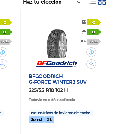
C
C
B
B
69db
69db
BFGOODRICH
G-FORCE WINTER2 SUV
225/55 R18 102 H
Todavía no está clasificado
e
Neumáticos de invierno de coche
3pmsf
XL