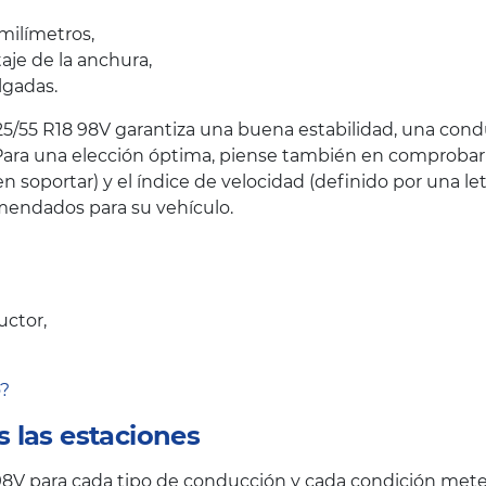
milímetros,
taje de la anchura,
lgadas.
5/55 R18 98V garantiza una buena estabilidad, una condu
ara una elección óptima, piense también en comprobar el
oportar) y el índice de velocidad (definido por una let
endados para su vehículo.
uctor,
o?
 las estaciones
V para cada tipo de conducción y cada condición mete