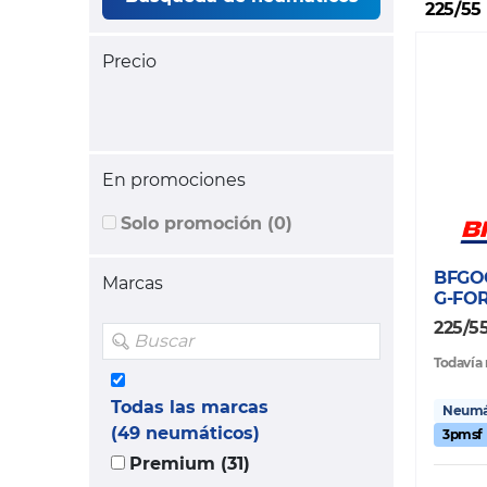
225/55
Precio
En promociones
Solo promoción (0)
BFGO
Marcas
G-FO
225/5
Todavía 
Todas las marcas
Neumát
(49 neumáticos)
3pmsf
Premium (31)