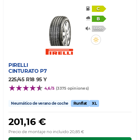
C
B
66db
PIRELLI
CINTURATO P7
225/45 R18 95 Y
4,6/5
(3375 opiniones)
Neumático de verano de coche
Runflat
XL
201,16 €
Precio de montaje no incluido 20,85 €