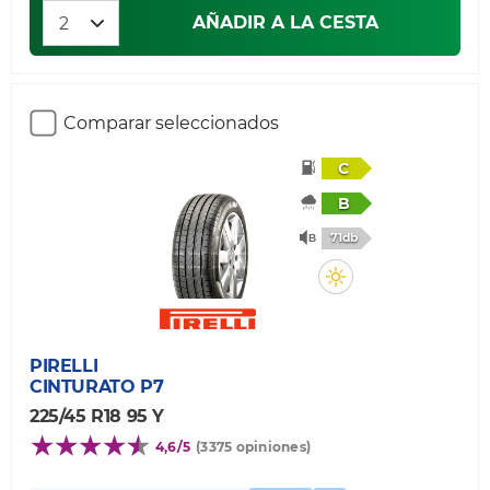
AÑADIR A LA CESTA
Comparar seleccionados
C
B
71db
PIRELLI
CINTURATO P7
225/45 R18 95 Y
4,6/5
(3375 opiniones)