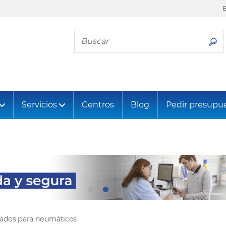
Busca tu neumático
Servicios
Centros
Blog
Pedir presupu
tados para neumáticos