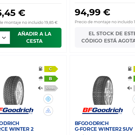
94,99 €
6,45 €
Precio de montaje no incluido 
de montaje no incluido 19,85 €
EL STOCK DE EST
AÑADIR A LA
CÓDIGO ESTÁ AGOT
CESTA
C
B
69db
ODRICH
BFGOODRICH
RCE WINTER 2
G-FORCE WINTER2 SUV