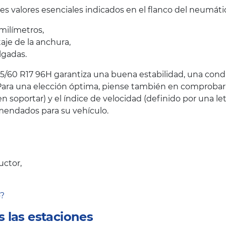
s valores esenciales indicados en el flanco del neumáti
milímetros,
taje de la anchura,
lgadas.
5/60 R17 96H garantiza una buena estabilidad, una condu
ara una elección óptima, piense también en comprobar el
oportar) y el índice de velocidad (definido por una let
endados para su vehículo.
uctor,
o?
 las estaciones