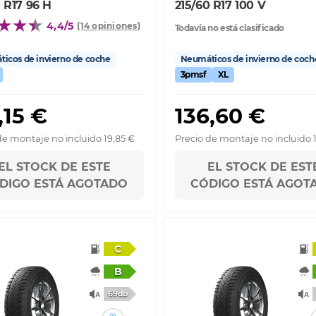
 R17 96 H
215/60 R17 100 V
4,4/5
(14 opiniones)
Todavía no está clasificado
icos de invierno de coche
Neumáticos de invierno de coch
3pmsf
XL
,15 €
136,60 €
de montaje no incluido 19,85 €
Precio de montaje no incluido 
EL STOCK DE ESTE
EL STOCK DE EST
DIGO ESTÁ AGOTADO
CÓDIGO ESTÁ AGOT
C
B
69db