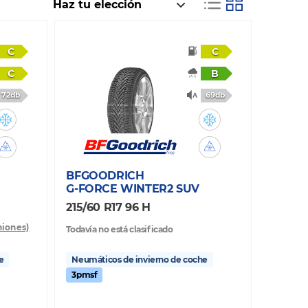
C
C
C
B
72db
69db
BFGOODRICH
G-FORCE WINTER2 SUV
215/60 R17 96 H
niones)
Todavía no está clasificado
e
Neumáticos de invierno de coche
3pmsf