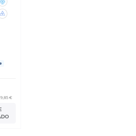
e
19,85 €
E
ADO