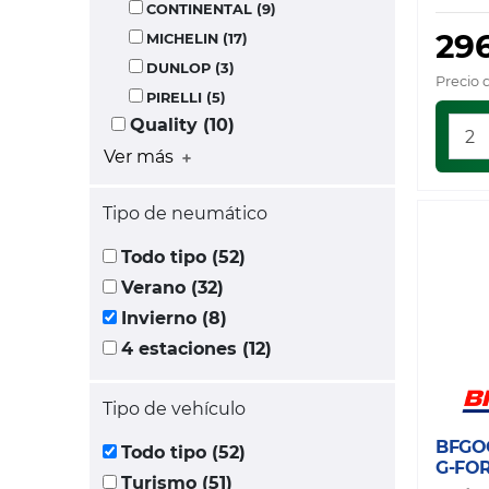
CONTINENTAL (9)
29
MICHELIN (17)
DUNLOP (3)
Precio 
PIRELLI (5)
Quality (10)
Ver más
Tipo de neumático
Todo tipo (52)
Verano (32)
Invierno (8)
4 estaciones (12)
Tipo de vehículo
BFGO
Todo tipo (52)
G-FO
Turismo (51)