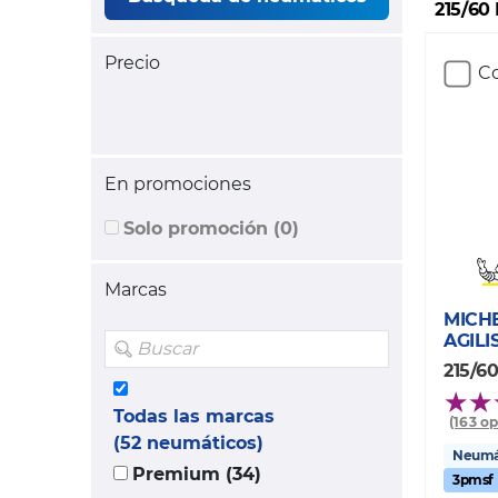
215/60 
Precio
Co
En promociones
Solo promoción (0)
Marcas
MICH
AGILI
215/60
Todas las marcas
(163 o
(52 neumáticos)
Neumát
Premium (34)
3pmsf