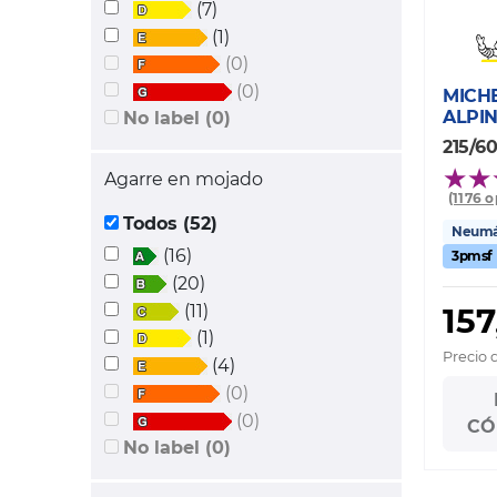
(7)
(1)
(0)
(0)
MICH
ALPIN
No label (0)
215/60
Agarre en mojado
(1176 
Todos (52)
Neumát
(16)
3pmsf
(20)
157
(11)
(1)
Precio 
(4)
(0)
(0)
CÓ
No label (0)