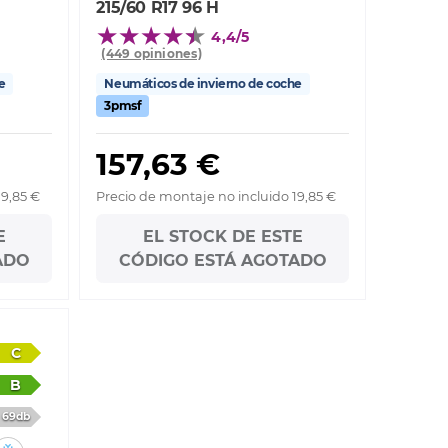
215/60 R17 96 H
4,4/5
(449 opiniones)
e
Neumáticos de invierno de coche
3pmsf
157,63 €
19,85 €
Precio de montaje no incluido 19,85 €
E
EL STOCK DE ESTE
ADO
CÓDIGO ESTÁ AGOTADO
C
B
69db