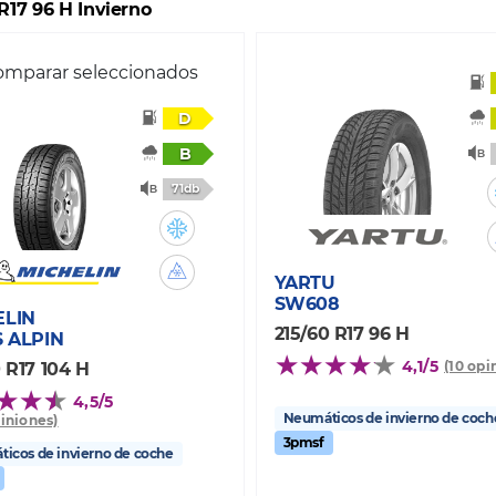
R17 96 H Invierno
mparar seleccionados
D
B
71db
YARTU
SW608
ELIN
215/60 R17 96 H
S ALPIN
4,1/5
(10 opi
 R17 104 H
4,5/5
Neumáticos de invierno de coch
piniones)
3pmsf
icos de invierno de coche