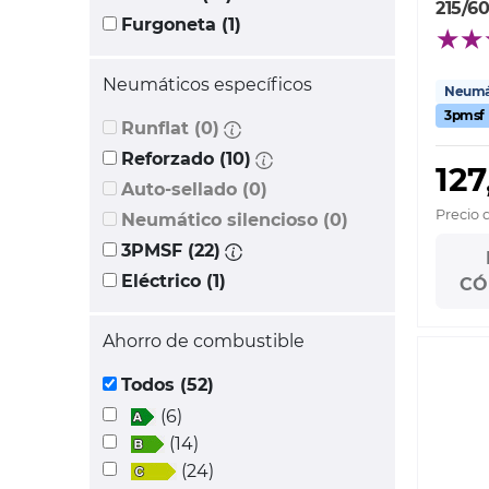
215/60
Furgoneta (1)
Neumáticos específicos
Neumát
3pmsf
Runflat (0)
Reforzado (10)
127
Auto-sellado (0)
Precio 
Neumático silencioso (0)
3PMSF (22)
Eléctrico (1)
CÓ
Ahorro de combustible
Todos (52)
(6)
(14)
(24)