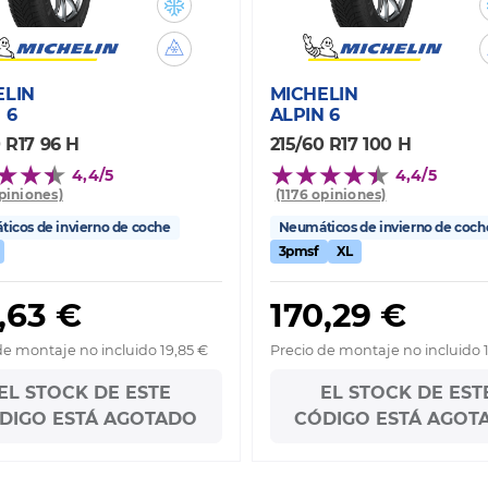
ELIN
MICHELIN
 6
ALPIN 6
 R17 96 H
215/60 R17 100 H
4,4/5
4,4/5
opiniones)
(1176 opiniones)
icos de invierno de coche
Neumáticos de invierno de coch
3pmsf
XL
,63 €
170,29 €
de montaje no incluido 19,85 €
Precio de montaje no incluido 
EL STOCK DE ESTE
EL STOCK DE EST
DIGO ESTÁ AGOTADO
CÓDIGO ESTÁ AGOT