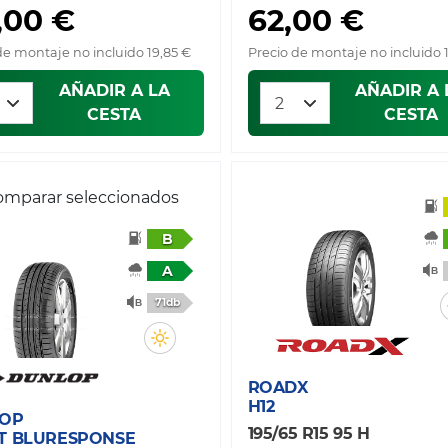
,00 €
62,00 €
de montaje no incluido 19,85 €
Precio de montaje no incluido 
AÑADIR A LA
AÑADIR A 
CESTA
CESTA
mparar seleccionados
B
A
71db
ROADX
H12
OP
195/65 R15 95 H
T BLURESPONSE