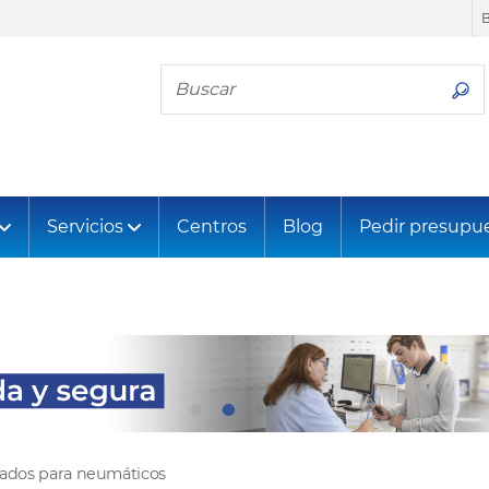
Busca tu neumático
Servicios
Centros
Blog
Pedir presupu
tados para neumáticos