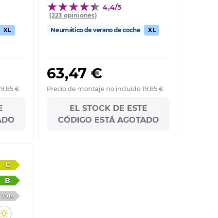
4,4/5
(223 opiniones)
XL
Neumático de verano de coche
XL
63,47 €
19,85 €
Precio de montaje no incluido 19,85 €
E
EL STOCK DE ESTE
ADO
CÓDIGO ESTÁ AGOTADO
C
B
71db