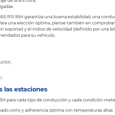
taje de la anchura,
lgadas.
65 R15 95H garantiza una buena estabilidad, una conducc
ara una elección óptima, piense también en comprobar el
oportar) y el índice de velocidad (definido por una let
endados para su vehículo.
uctor,
o?
 las estaciones
H para cada tipo de conducción y cada condición mete
ado corto y adherencia óptima con temperaturas altas.