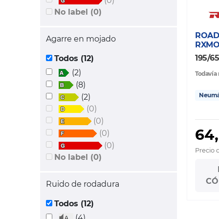
(0)
No label (0)
ROAD
Agarre en mojado
RXMO
195/65
Todos (12)
(2)
Todavía 
(8)
Neumát
(2)
(0)
(0)
64
(0)
(0)
Precio 
No label (0)
CÓ
Ruido de rodadura
Todos (12)
(4)