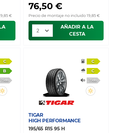
76,50 €
19,85 €
Precio de montaje no incluido 19,85 €
LA
AÑADIR A LA
CESTA
C
C
B
C
71db
71db
TIGAR
HIGH PERFORMANCE
195/65 R15 95 H