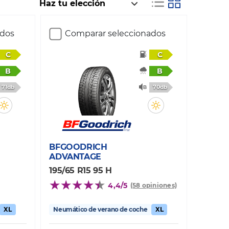
ados
Comparar seleccionados
C
C
B
B
71db
70db
BFGOODRICH
ADVANTAGE
195/65 R15 95 H
4,4/5
(58 opiniones)
XL
Neumático de verano de coche
XL