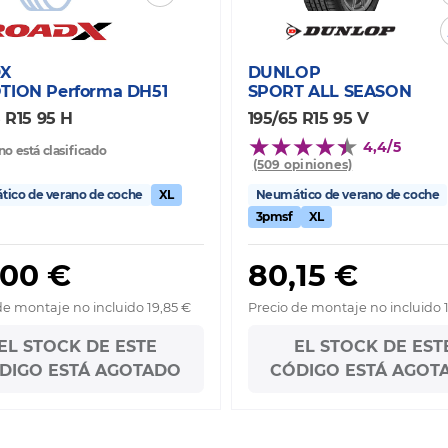
X
DUNLOP
TION Performa DH51
SPORT ALL SEASON
 R15 95 H
195/65 R15 95 V
4,4/5
no está clasificado
(509 opiniones)
ico de verano de coche
XL
Neumático de verano de coche
3pmsf
XL
,00 €
80,15 €
de montaje no incluido 19,85 €
Precio de montaje no incluido 
EL STOCK DE ESTE
EL STOCK DE EST
DIGO ESTÁ AGOTADO
CÓDIGO ESTÁ AGOT