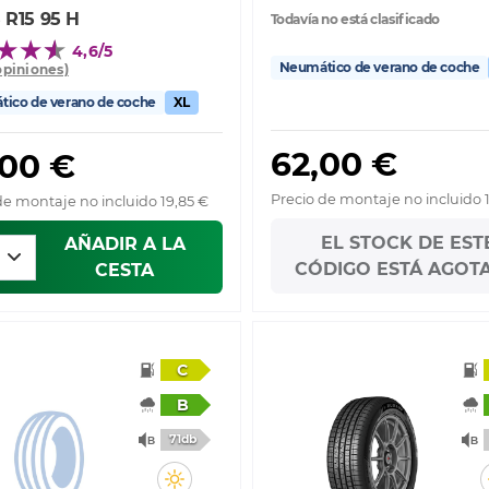
 R15 95 H
Todavía no está clasificado
4,6/5
Neumático de verano de coche
opiniones)
ico de verano de coche
XL
62,00 €
,00 €
Precio de montaje no incluido 
de montaje no incluido 19,85 €
EL STOCK DE EST
AÑADIR A LA
CÓDIGO ESTÁ AGOT
CESTA
C
B
71db