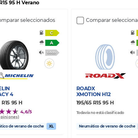
 R15 95 H Verano
mparar seleccionados
Comparar seleccion
C
A
68db
ELIN
ROADX
ACY 4
XMOTION H12
 R15 95 H
195/65 R15 95 H
4,6/5
Todavía no está clasificado
opiniones)
ico de verano de coche
XL
Neumático de verano de coche