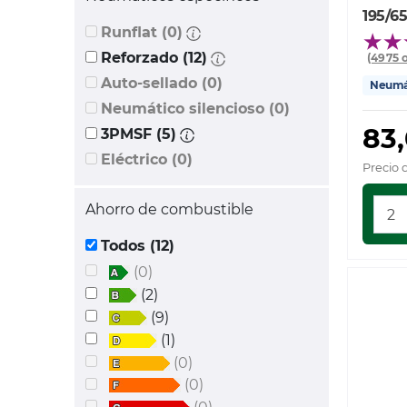
195/65
Runflat (0)
Reforzado (12)
(4975 
Auto-sellado (0)
Neumát
Neumático silencioso (0)
83
3PMSF (5)
Eléctrico (0)
Precio 
Ahorro de combustible
Todos (12)
(0)
(2)
(9)
(1)
(0)
(0)