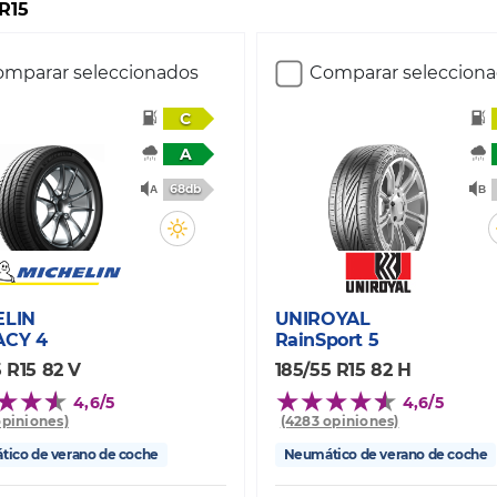
 R15
mparar seleccionados
Comparar seleccion
C
A
68db
ELIN
UNIROYAL
ACY 4
RainSport 5
 R15 82 V
185/55 R15 82 H
4,6/5
4,6/5
opiniones)
(4283 opiniones)
ico de verano de coche
Neumático de verano de coche