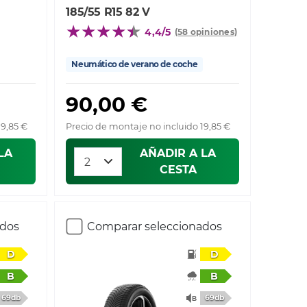
185/55 R15 82 V
4,4/5
(58 opiniones)
Neumático de verano de coche
90,00 €
19,85 €
Precio de montaje no incluido 19,85 €
LA
AÑADIR A LA
CESTA
ados
Comparar seleccionados
D
D
B
B
69db
69db