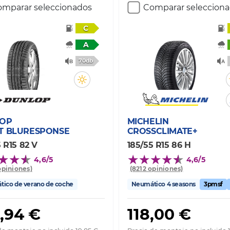
mparar seleccionados
Comparar seleccion
C
A
70db
OP
MICHELIN
T BLURESPONSE
CROSSCLIMATE+
 R15 82 V
185/55 R15 86 H
4,6/5
4,6/5
opiniones)
(8212 opiniones)
ico de verano de coche
Neumático 4 seasons
3pmsf
,94 €
118,00 €