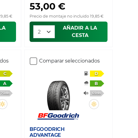
53,00 €
19,85 €
Precio de montaje no incluido 19,85 €
LA
AÑADIR A LA
CESTA
ados
Comparar seleccionados
C
D
A
B
70db
69db
BFGOODRICH
ADVANTAGE