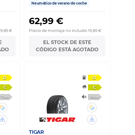
Neumático de verano de coche
62,99 €
19,85 €
Precio de montaje no incluido 19,85 €
E
EL STOCK DE ESTE
ADO
CÓDIGO ESTÁ AGOTADO
D
D
C
C
71db
69db
TIGAR