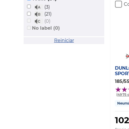
Co
(3)
(21)
(0)
No label (0)
Reiniciar
DUNL
SPOR
185/55
(4975 
Neumát
102