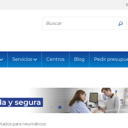
Busca tu neumático
Servicios
Centros
Blog
Pedir presupu
ltados para neumáticos