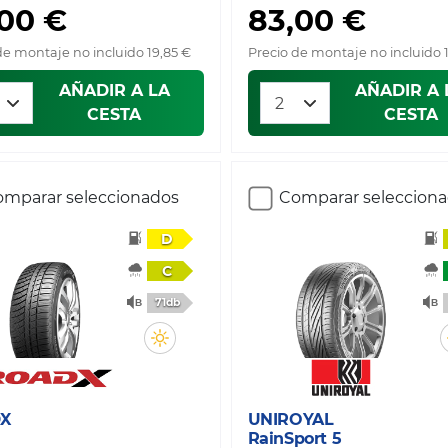
,00 €
83,00 €
de montaje no incluido 19,85 €
Precio de montaje no incluido 
AÑADIR A LA
AÑADIR A 
CESTA
CESTA
mparar seleccionados
Comparar seleccion
D
C
71db
X
UNIROYAL
RainSport 5