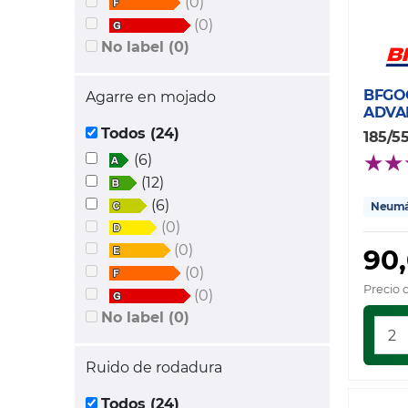
(0)
(0)
No label (0)
BFGO
Agarre en mojado
ADVA
Todos (24)
185/5
(6)
(12)
(6)
Neumát
(0)
(0)
90
(0)
Precio 
(0)
No label (0)
Ruido de rodadura
Todos (24)