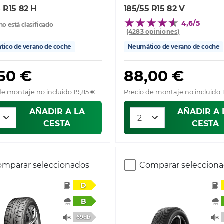
5 R15 82 H
185/55 R15 82 V
4,6/5
no está clasificado
(4283 opiniones)
ico de verano de coche
Neumático de verano de coche
50 €
88,00 €
de montaje no incluido 19,85 €
Precio de montaje no incluido 
AÑADIR A LA
AÑADIR A 
CESTA
CESTA
mparar seleccionados
Comparar seleccion
D
B
69db