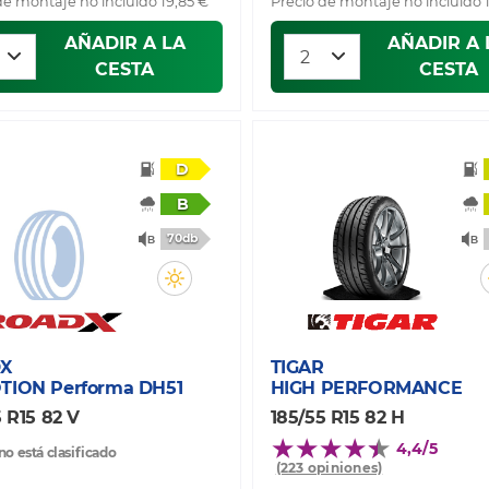
de montaje no incluido 19,85 €
Precio de montaje no incluido 
AÑADIR A LA
AÑADIR A 
CESTA
CESTA
D
B
70db
X
TIGAR
TION Performa DH51
HIGH PERFORMANCE
 R15 82 V
185/55 R15 82 H
4,4/5
no está clasificado
(223 opiniones)