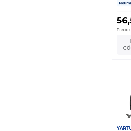
Neumát
56
Precio 
CÓ
YART