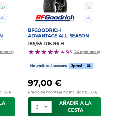
BFGOODRICH
N
ADVANTAGE ALL-SEASON
185/55 R15 86 H
4,5/5
iniones)
(26 opiniones)
Neumático 4 seasons
3pmsf
XL
97,00 €
19,85 €
Precio de montaje no incluido 19,85 €
LA
AÑADIR A LA
CESTA