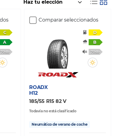
ados
Comparar seleccionados
C
D
A
B
70db
70db
ROADX
H12
185/55 R15 82 V
Todavía no está clasificado
Neumático de verano de coche