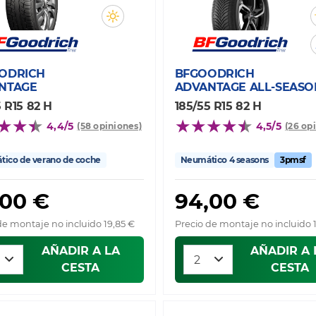
ODRICH
BFGOODRICH
NTAGE
ADVANTAGE ALL-SEASO
5 R15 82 H
185/55 R15 82 H
4,4/5
4,5/5
(58 opiniones)
(26 op
ico de verano de coche
Neumático 4 seasons
3pmsf
,00 €
94,00 €
de montaje no incluido 19,85 €
Precio de montaje no incluido 
AÑADIR A LA
AÑADIR A 
CESTA
CESTA