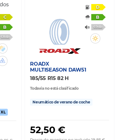
ados
D
C
B
B
69db
68db
ROADX
MULTISEASON DAW51
185/55 R15 82 H
Todavía no está clasificado
Neumático de verano de coche
XL
52,50 €
Precio de montaje no incluido 19,85 €