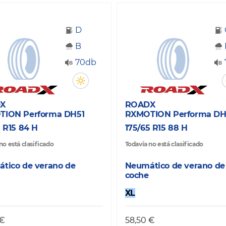
D
B
70db
X
ROADX
TION Performa DH51
RXMOTION Performa DH
5 R15 84 H
175/65 R15 88 H
no está clasificado
Todavía no está clasificado
tico de verano de
Neumático de verano de
coche
XL
 €
58,50 €