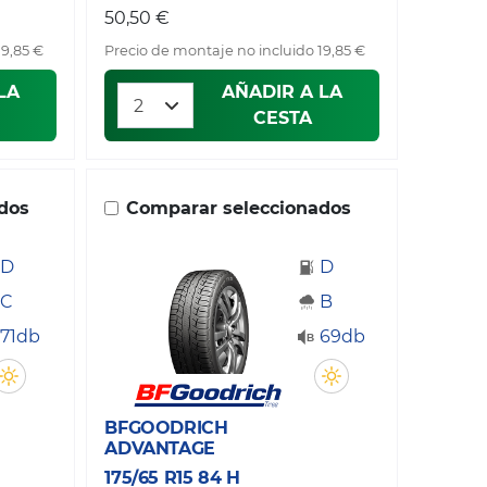
50,50 €
19,85 €
Precio de montaje no incluido 19,85 €
LA
AÑADIR A LA
CESTA
dos
Comparar seleccionados
D
D
C
B
71db
69db
BFGOODRICH
ADVANTAGE
175/65 R15 84 H