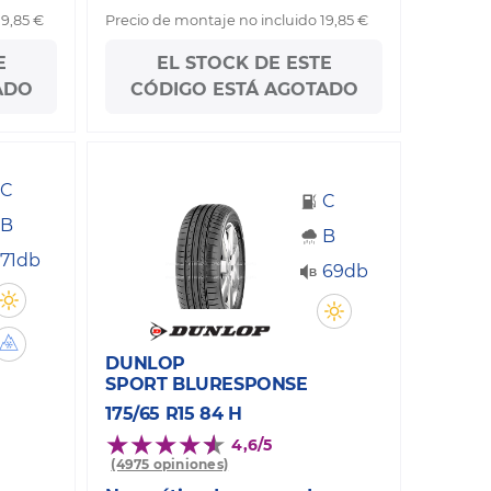
19,85 €
Precio de montaje no incluido 19,85 €
E
EL STOCK DE ESTE
ADO
CÓDIGO ESTÁ AGOTADO
C
C
B
B
71db
69db
DUNLOP
SPORT BLURESPONSE
175/65 R15 84 H
4,6/5
(4975 opiniones)