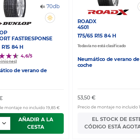
70db
ROADX
4S01
OP
175/65 R15 84 H
PORT FASTRESPONSE
Todavía no está clasificado
5 R15 84 H
4,6/5
Neumático de verano de
piniones)
coche
tico de verano de
53,50 €
 €
Precio de montaje no incluido 
de montaje no incluido 19,85 €
EL STOCK DE EST
AÑADIR A LA
CÓDIGO ESTÁ AGOT
CESTA