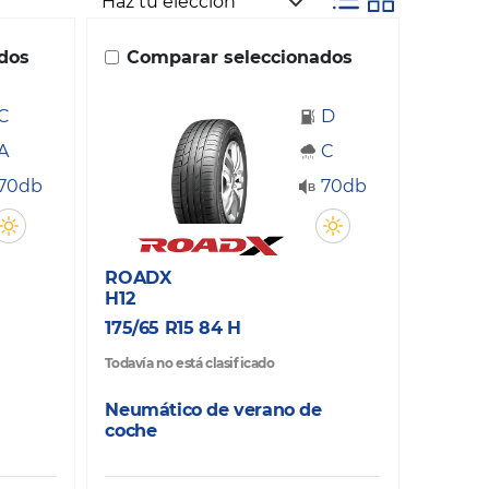
dos
Comparar seleccionados
C
D
A
C
70db
70db
ROADX
H12
175/65 R15 84 H
Todavía no está clasificado
Neumático de verano de
coche