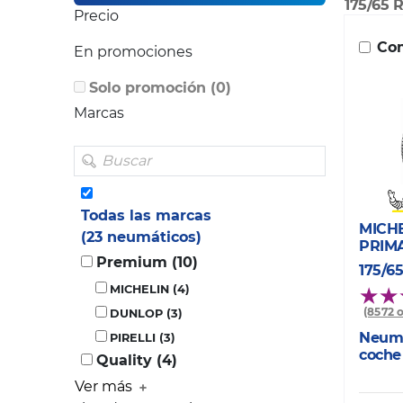
175/65 
Precio
Com
En promociones
Solo promoción (0)
Marcas
Todas las marcas
MICH
(23 neumáticos)
PRIM
Premium (10)
175/6
MICHELIN (4)
(8572 
DUNLOP (3)
Neumá
PIRELLI (3)
coche
Quality (4)
Ver más