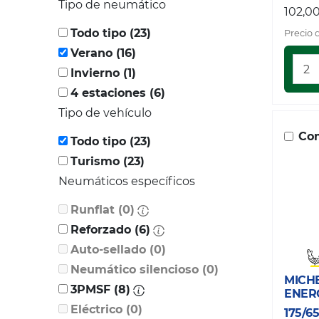
Tipo de neumático
102,0
Todo tipo (23)
Precio 
Verano (16)
Invierno (1)
4 estaciones (6)
Tipo de vehículo
Com
Todo tipo (23)
Turismo (23)
Neumáticos específicos
Runflat (0)
Reforzado (6)
Auto-sellado (0)
Neumático silencioso (0)
MICH
3PMSF (8)
ENER
Eléctrico (0)
175/6