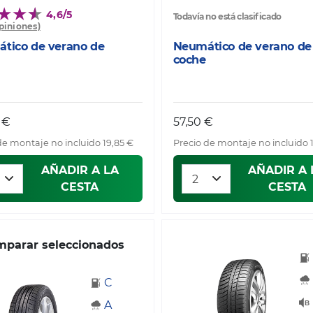
4,6/5
Todavía no está clasificado
opiniones)
tico de verano de
Neumático de verano de
coche
 €
57,50 €
de montaje no incluido 19,85 €
Precio de montaje no incluido 
AÑADIR A LA
AÑADIR A 
CESTA
CESTA
parar seleccionados
C
A