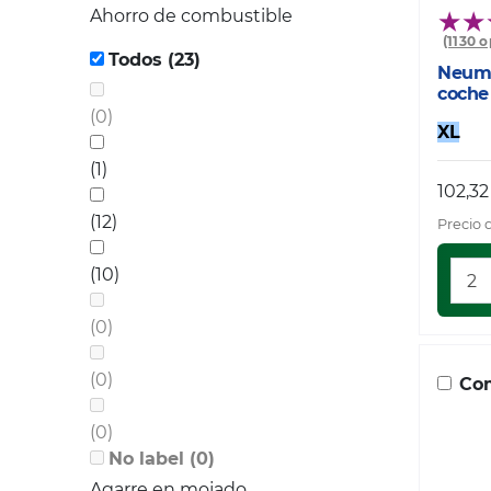
Ahorro de combustible
(1130 
Todos (23)
Neumá
coche
(0)
XL
(1)
102,32
(12)
Precio 
(10)
(0)
(0)
Com
(0)
No label (0)
Agarre en mojado