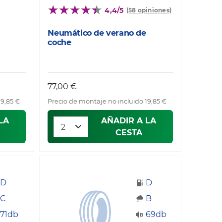
4,4/5
(58 opiniones)
Neumático de verano de
coche
77,00 €
19,85 €
Precio de montaje no incluido 19,85 €
LA
AÑADIR A LA
CESTA
D
D
C
B
71db
69db