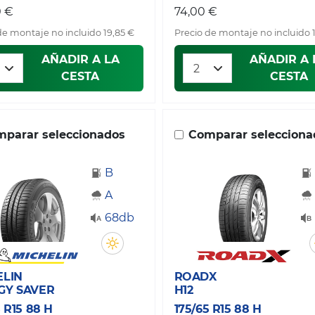
0 €
74,00 €
de montaje no incluido 19,85 €
Precio de montaje no incluido 
AÑADIR A LA
AÑADIR A 
CESTA
CESTA
parar seleccionados
Comparar selecciona
B
A
68db
ELIN
ROADX
GY SAVER
H12
5 R15 88 H
175/65 R15 88 H