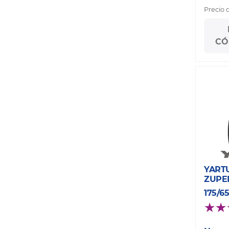
Precio 
CÓ
YART
ZUPE
175/6