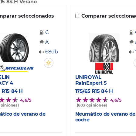
R15 84 H Verano
parar seleccionados
Comparar selecciona
C
A
68db
ELIN
UNIROYAL
ACY 4
RainExpert 5
5 R15 84 H
175/65 R15 84 H
4,6/5
4,6/5
opiniones)
(683 opiniones)
tico de verano de
Neumático de verano de
coche