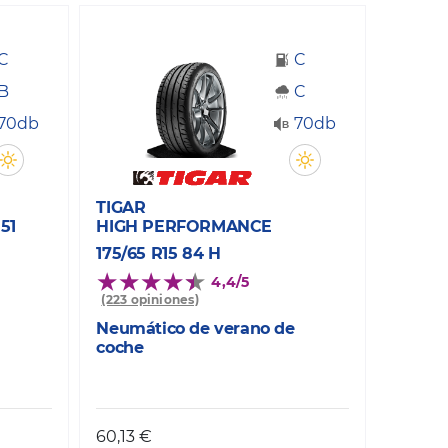
C
C
B
C
70db
70db
TIGAR
51
HIGH PERFORMANCE
175/65 R15 84 H
4,4/5
(223 opiniones)
Neumático de verano de
coche
60,13 €