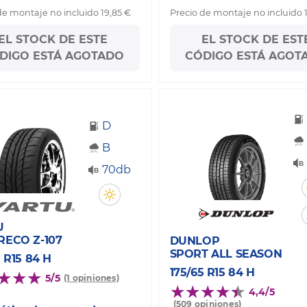
de montaje no incluido 19,85 €
Precio de montaje no incluido 
EL STOCK DE ESTE
EL STOCK DE EST
DIGO ESTÁ AGOTADO
CÓDIGO ESTÁ AGOT
D
B
70db
U
RECO Z-107
DUNLOP
SPORT ALL SEASON
5 R15 84 H
175/65 R15 84 H
5/5
(1 opiniones)
4,4/5
(509 opiniones)