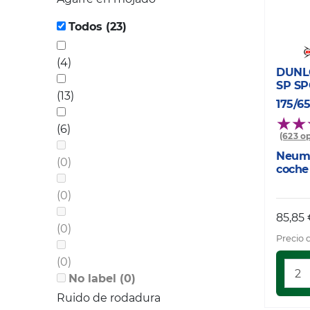
Todos (23)
(4)
DUNL
SP S
(13)
175/6
(6)
(623 o
Neumá
(0)
coche
(0)
85,85
(0)
Precio 
(0)
No label (0)
Ruido de rodadura