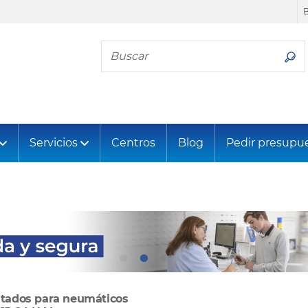
Busca tu neumático
Servicios
Centros
Blog
Pedir presupu
ltados para neumáticos