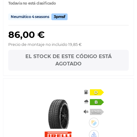
Todavía no está clasificado
Neumático 4 seasons
3pmsf
86,00 €
Precio de montaje no incluido 19,85 €
EL STOCK DE ESTE CÓDIGO ESTÁ
AGOTADO
D
B
69db