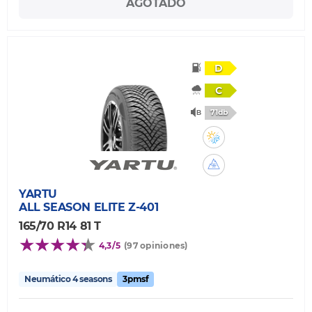
AGOTADO
D
C
71db
YARTU
ALL SEASON ELITE Z-401
165/70 R14 81 T
4,3/5
(97 opiniones)
Neumático 4 seasons
3pmsf