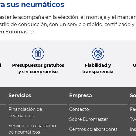
ra sus neumáticos
ster le acompaña en la elección, el montaje y el mante
stilo de conducción, con un servicio rápido, certificado 
 en Euromaster.
l
Presupuestos gratuitos
Fiabilidad y
U
y sin compromiso
transparencia
Servicios
Empresa
So
Financiación de
Contacto
Fa
neumáticos
Sobre Euromaster
Tw
Servicio de reparación
Centros colaboradores
In
de neumáticos