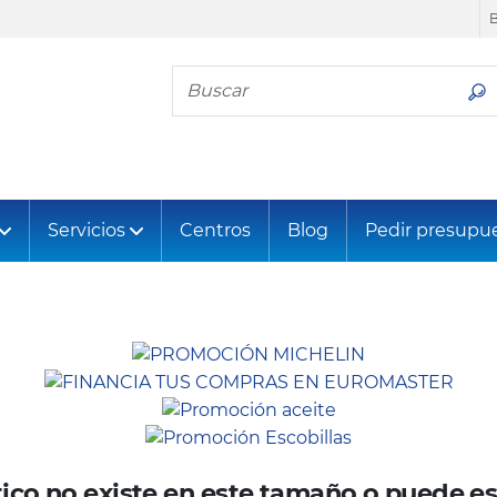
Busca tu neumático
Servicios
Centros
Blog
Pedir presupu
ico no existe en este tamaño o puede es