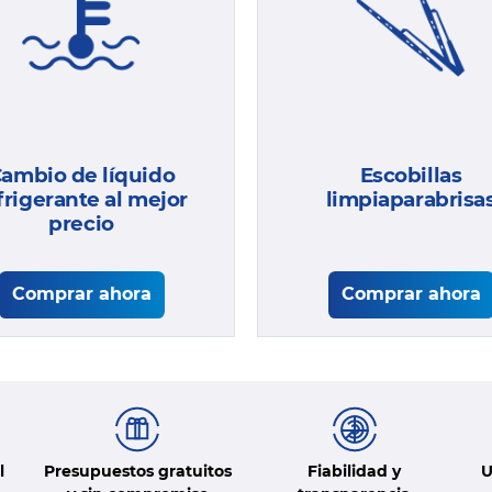
Escobillas
ambio de líquido
limpiaparabrisa
frigerante al mejor
precio
Comprar ahora
Comprar ahora
l
Presupuestos gratuitos
Fiabilidad y
U