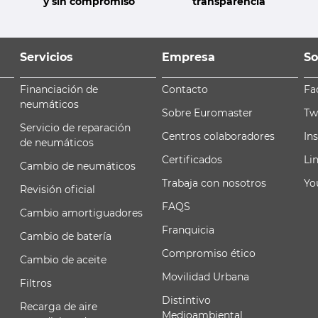
y sin compromiso
transparencia
Servicios
Empresa
So
Financiación de
Contacto
Fa
neumáticos
Sobre Euromaster
Tw
Servicio de reparación
Centros colaboradores
In
de neumáticos
Certificados
Li
Cambio de neumáticos
Trabaja con nosotros
Yo
Revisión oficial
FAQS
Cambio amortiguadores
Franquicia
Cambio de batería
Compromiso ético
Cambio de aceite
Movilidad Urbana
Filtros
Distintivo
Recarga de aire
Medioambiental