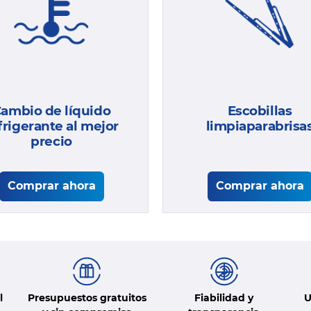
Escobillas
ambio de líquido
limpiaparabrisa
frigerante al mejor
precio
Comprar ahora
Comprar ahora
l
Presupuestos gratuitos
Fiabilidad y
U