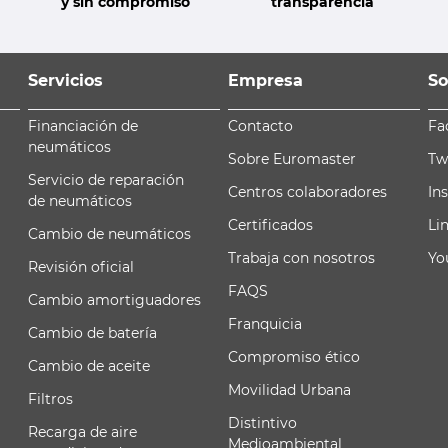
y sin compromiso
transparencia
Servicios
Empresa
So
Financiación de
Contacto
Fa
neumáticos
Sobre Euromaster
Tw
Servicio de reparación
Centros colaboradores
In
de neumáticos
Certificados
Li
Cambio de neumáticos
Trabaja con nosotros
Yo
Revisión oficial
FAQS
Cambio amortiguadores
Franquicia
Cambio de batería
Compromiso ético
Cambio de aceite
Movilidad Urbana
Filtros
Distintivo
Recarga de aire
Medioambiental