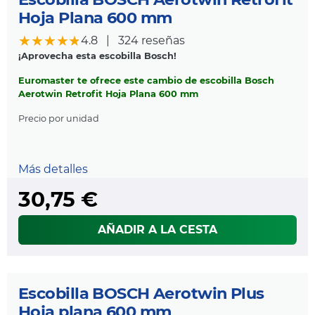
Hoja Plana 600 mm
★★★★★
★★★★★
4.8
|
324 reseñas
¡Aprovecha esta escobilla Bosch!
Euromaster te ofrece este cambio de escobilla Bosch
Aerotwin Retrofit Hoja Plana 600 mm
Precio por unidad
Más detalles
30,75 €
AÑADIR A LA CESTA
Escobilla BOSCH Aerotwin Plus
Hoja plana 600 mm