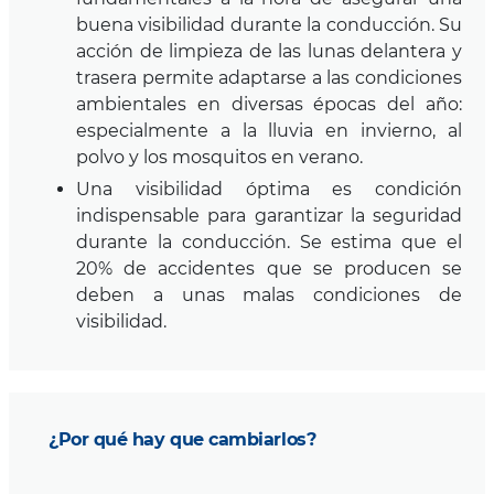
buena visibilidad durante la conducción. Su
acción de limpieza de las lunas delantera y
trasera permite adaptarse a las condiciones
ambientales en diversas épocas del año:
especialmente a la lluvia en invierno, al
polvo y los mosquitos en verano.
Una visibilidad óptima es condición
indispensable para garantizar la seguridad
durante la conducción. Se estima que el
20% de accidentes que se producen se
deben a unas malas condiciones de
visibilidad.
¿
Por qué hay que cambiarlos
?