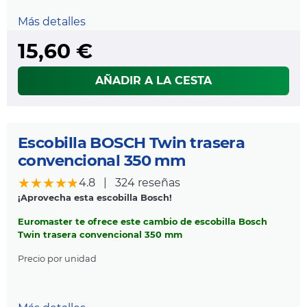
Más detalles
15,60 €
AÑADIR A LA CESTA
Escobilla BOSCH Twin trasera
convencional 350 mm
★★★★★
★★★★★
4.8
|
324 reseñas
¡Aprovecha esta escobilla Bosch!
Euromaster te ofrece este cambio de escobilla Bosch
Twin trasera convencional 350 mm
Precio por unidad