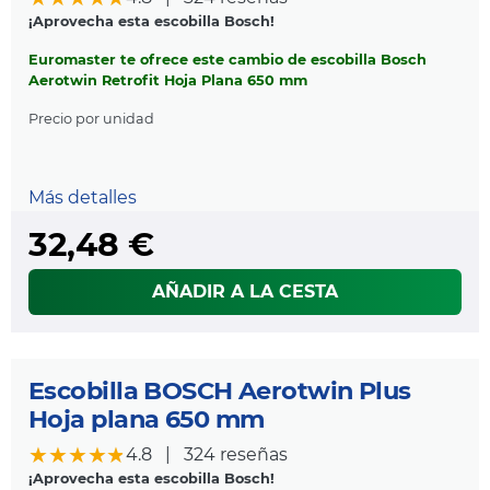
¡Aprovecha esta escobilla Bosch!
Euromaster te ofrece este cambio de escobilla Bosch
Aerotwin Retrofit Hoja Plana 650 mm
Precio por unidad
Más detalles
32,48 €
AÑADIR A LA CESTA
Escobilla BOSCH Aerotwin Plus
Hoja plana 650 mm
★★★★★
★★★★★
4.8
|
324 reseñas
¡Aprovecha esta escobilla Bosch!