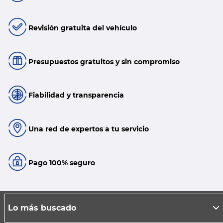
Revisión gratuita del vehículo
Presupuestos gratuitos y sin compromiso
Fiabilidad y transparencia
Una red de expertos a tu servicio
Pago 100% seguro
Lo más buscado