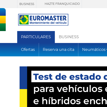
HAZTE FRANQUICIADO
BUSINESS
PARTICULARES
BUSINESS
Ofertas
Reserva una cita
Neumáticos