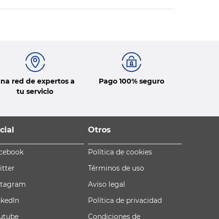
na red de expertos a
Pago 100% seguro
tu servicio
cial
Otros
cebook
Política de cookies
itter
Términos de uso
stagram
Aviso legal
nkedIn
Política de privacidad
utube
Condiciones de