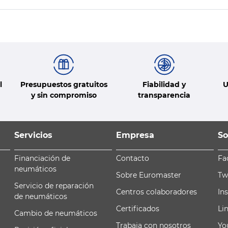
l
Presupuestos gratuitos
Fiabilidad y
U
y sin compromiso
transparencia
Servicios
Empresa
So
Financiación de
Contacto
Fa
neumáticos
Sobre Euromaster
Tw
Servicio de reparación
Centros colaboradores
In
de neumáticos
Certificados
Li
Cambio de neumáticos
Trabaja con nosotros
Yo