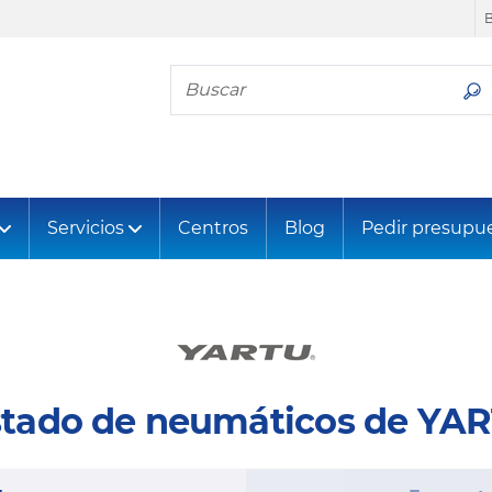
Busca tu neumático
Servicios
Centros
Blog
Pedir presupu
stado de neumáticos de YA