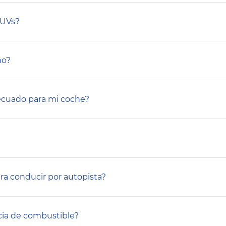
SUVs?
ño?
ecuado para mi coche?
ra conducir por autopista?
ncia de combustible?