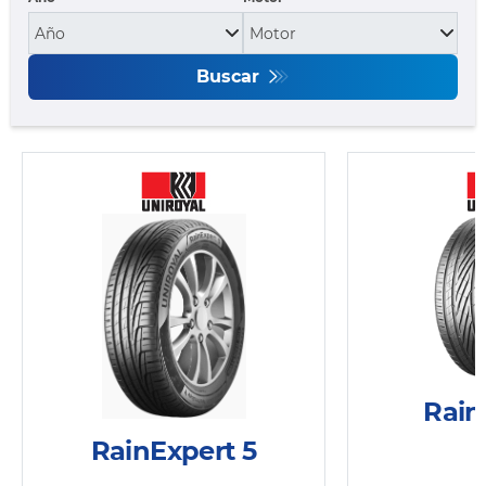
Buscar
Rain
RainExpert 5