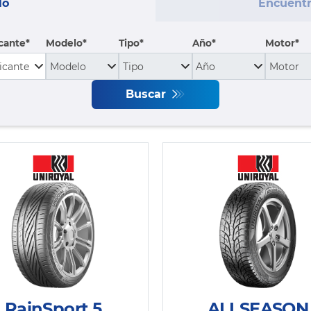
lo
Encuentr
cante
Modelo
Tipo
Año*
Motor*
Buscar
RainSport 5
ALLSEASON