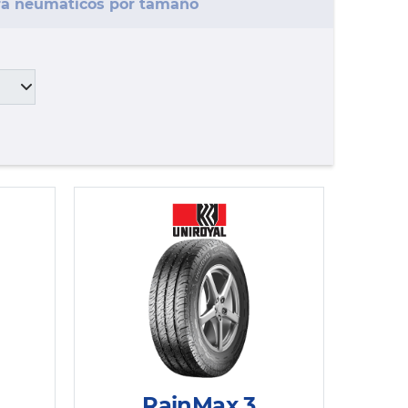
a neumáticos por tamaño
RainMax 3