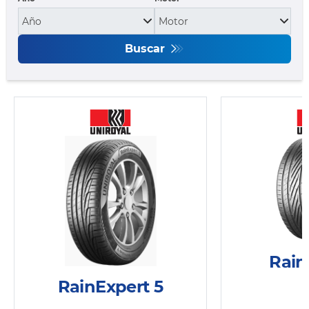
Buscar
Rain
RainExpert 5