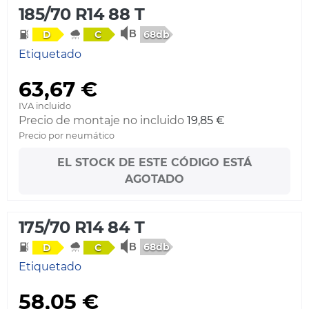
185/70 R14 88 T
68db
D
C
Etiquetado
63,67 €
IVA incluido
Precio de montaje no incluido
19,85 €
Precio por neumático
EL STOCK DE ESTE CÓDIGO ESTÁ
AGOTADO
175/70 R14 84 T
68db
D
C
Etiquetado
58,05 €