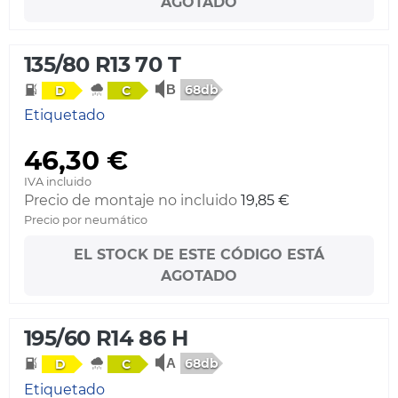
AGOTADO
135/80 R13 70 T
68db
D
C
Etiquetado
46,30 €
IVA incluido
Precio de montaje no incluido
19,85 €
Precio por neumático
EL STOCK DE ESTE CÓDIGO ESTÁ
AGOTADO
195/60 R14 86 H
68db
D
C
Etiquetado