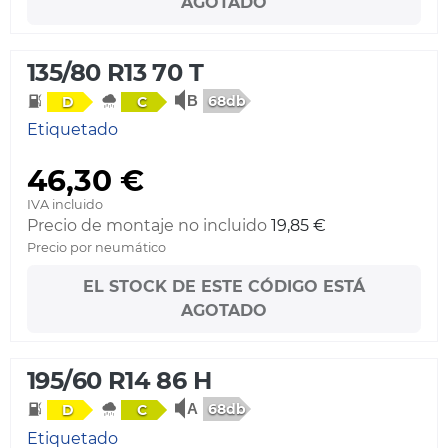
AGOTADO
135/80 R13 70 T
68db
D
C
Etiquetado
46,30 €
IVA incluido
Precio de montaje no incluido
19,85 €
Precio por neumático
EL STOCK DE ESTE CÓDIGO ESTÁ
AGOTADO
195/60 R14 86 H
68db
D
C
Etiquetado