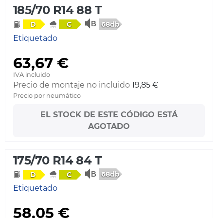
185/70 R14 88 T
68db
D
C
Etiquetado
63,67 €
IVA incluido
Precio de montaje no incluido
19,85 €
Precio por neumático
EL STOCK DE ESTE CÓDIGO ESTÁ
AGOTADO
175/70 R14 84 T
68db
D
C
Etiquetado
58,05 €