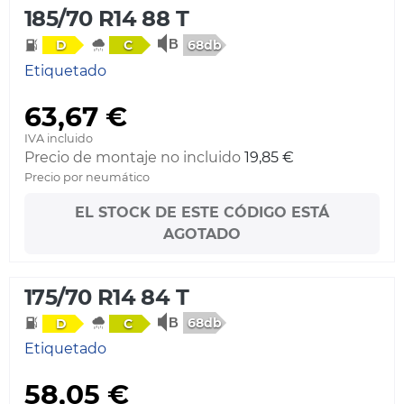
185/70 R14 88 T
68db
D
C
Etiquetado
63,67 €
IVA incluido
Precio de montaje no incluido
19,85 €
Precio por neumático
EL STOCK DE ESTE CÓDIGO ESTÁ
AGOTADO
175/70 R14 84 T
68db
D
C
Etiquetado
58,05 €