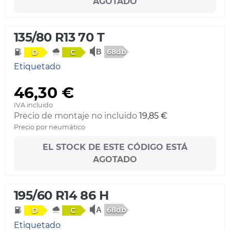
AGOTADO
135/80 R13 70 T
68db
D
C
Etiquetado
46,30 €
IVA incluido
Precio de montaje no incluido
19,85 €
Precio por neumático
EL STOCK DE ESTE CÓDIGO ESTÁ
AGOTADO
195/60 R14 86 H
68db
D
C
Etiquetado