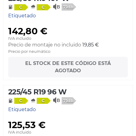
71db
C
C
Etiquetado
142,80 €
IVA incluido
Precio de montaje no incluido
19,85 €
Precio por neumático
EL STOCK DE ESTE CÓDIGO ESTÁ
AGOTADO
225/45 R19 96 W
71db
C
C
Etiquetado
125,53 €
IVA incluido