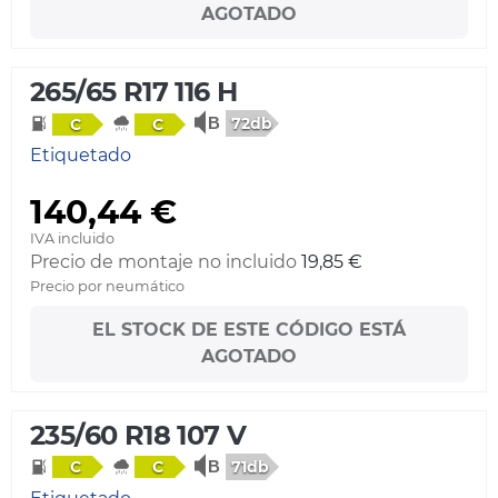
AGOTADO
265/65 R17 116 H
72db
C
C
Etiquetado
140,44 €
IVA incluido
Precio de montaje no incluido
19,85 €
Precio por neumático
EL STOCK DE ESTE CÓDIGO ESTÁ
AGOTADO
235/60 R18 107 V
71db
C
C