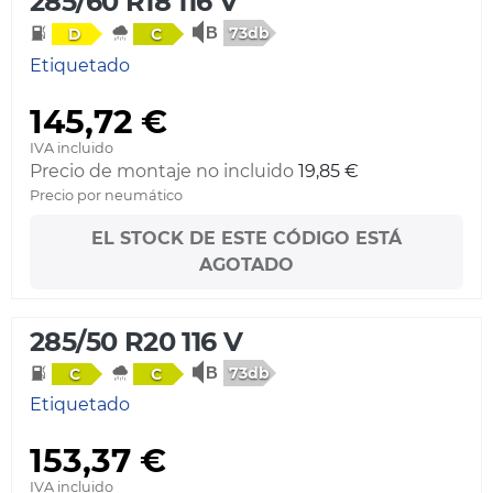
285/60 R18 116 V
73db
D
C
Etiquetado
145,72 €
IVA incluido
Precio de montaje no incluido
19,85 €
Precio por neumático
EL STOCK DE ESTE CÓDIGO ESTÁ
AGOTADO
285/50 R20 116 V
73db
C
C
Etiquetado
153,37 €
IVA incluido