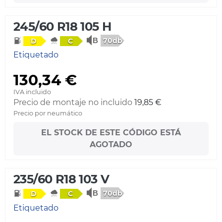
245/60 R18 105 H
70db
D
C
Etiquetado
130,34 €
IVA incluido
Precio de montaje no incluido
19,85 €
Precio por neumático
EL STOCK DE ESTE CÓDIGO ESTÁ
AGOTADO
235/60 R18 103 V
70db
D
C
Etiquetado