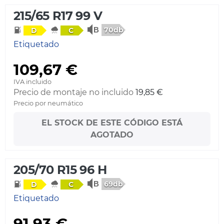
215/65 R17 99 V
70db
D
C
Etiquetado
109,67 €
IVA incluido
Precio de montaje no incluido
19,85 €
Precio por neumático
EL STOCK DE ESTE CÓDIGO ESTÁ
AGOTADO
205/70 R15 96 H
69db
D
C
Etiquetado
91,93 €