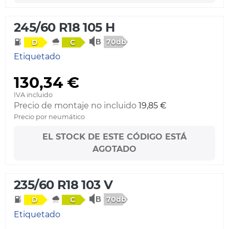
245/60 R18 105 H
70db
D
C
Etiquetado
130,34 €
IVA incluido
Precio de montaje no incluido
19,85 €
Precio por neumático
EL STOCK DE ESTE CÓDIGO ESTÁ
AGOTADO
235/60 R18 103 V
70db
D
C
Etiquetado