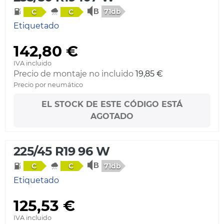
71db
C
C
Etiquetado
142,80 €
IVA incluido
Precio de montaje no incluido
19,85 €
Precio por neumático
EL STOCK DE ESTE CÓDIGO ESTÁ
AGOTADO
225/45 R19 96 W
71db
C
C
Etiquetado
125,53 €
IVA incluido