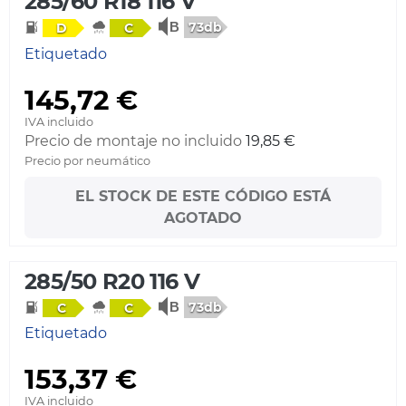
285/60 R18 116 V
73db
D
C
Etiquetado
145,72 €
IVA incluido
Precio de montaje no incluido
19,85 €
Precio por neumático
EL STOCK DE ESTE CÓDIGO ESTÁ
AGOTADO
285/50 R20 116 V
73db
C
C
Etiquetado
153,37 €
IVA incluido