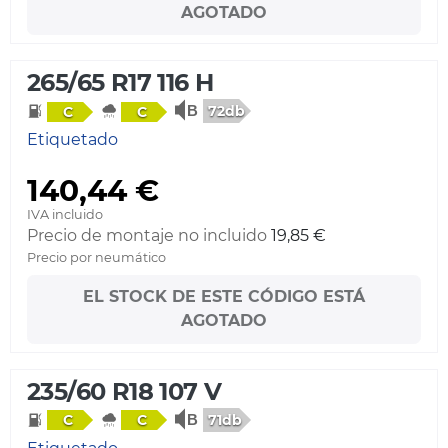
AGOTADO
265/65 R17 116 H
72db
C
C
Etiquetado
140,44 €
IVA incluido
Precio de montaje no incluido
19,85 €
Precio por neumático
EL STOCK DE ESTE CÓDIGO ESTÁ
AGOTADO
235/60 R18 107 V
71db
C
C