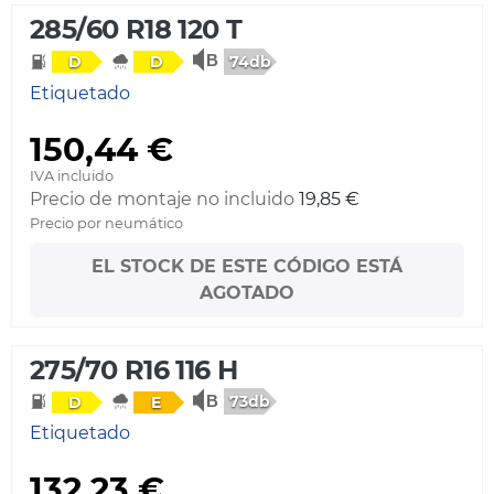
285/60 R18 120 T
74db
D
D
Etiquetado
150,44 €
IVA incluido
Precio de montaje no incluido
19,85 €
Precio por neumático
EL STOCK DE ESTE CÓDIGO ESTÁ
AGOTADO
275/70 R16 116 H
73db
D
E
Etiquetado
132,23 €