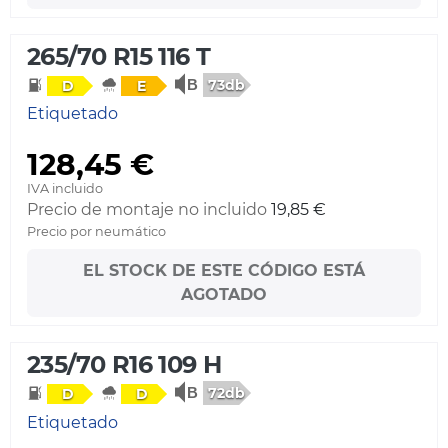
265/70 R15 116 T
73db
D
E
Etiquetado
128,45 €
IVA incluido
Precio de montaje no incluido
19,85 €
Precio por neumático
EL STOCK DE ESTE CÓDIGO ESTÁ
AGOTADO
235/70 R16 109 H
72db
D
D
Etiquetado