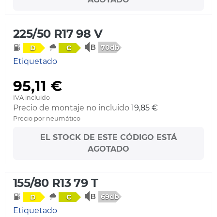
225/50 R17 98 V
70db
D
C
Etiquetado
95,11 €
IVA incluido
Precio de montaje no incluido
19,85 €
Precio por neumático
EL STOCK DE ESTE CÓDIGO ESTÁ
AGOTADO
155/80 R13 79 T
69db
D
C
Etiquetado