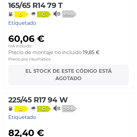
165/65 R14 79 T
69db
D
C
Etiquetado
60,06 €
IVA incluido
Precio de montaje no incluido
19,85 €
Precio por neumático
EL STOCK DE ESTE CÓDIGO ESTÁ
AGOTADO
225/45 R17 94 W
70db
D
C
Etiquetado
82,40 €