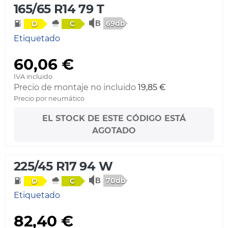
165/65 R14 79 T
69db
D
C
Etiquetado
60,06 €
IVA incluido
Precio de montaje no incluido
19,85 €
Precio por neumático
EL STOCK DE ESTE CÓDIGO ESTÁ
AGOTADO
225/45 R17 94 W
70db
D
C
Etiquetado
82,40 €