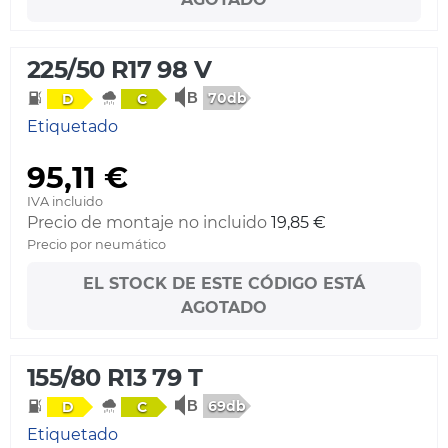
225/50 R17 98 V
70db
D
C
Etiquetado
95,11 €
IVA incluido
Precio de montaje no incluido
19,85 €
Precio por neumático
EL STOCK DE ESTE CÓDIGO ESTÁ
AGOTADO
155/80 R13 79 T
69db
D
C
Etiquetado