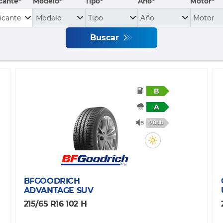
cante
Modelo
Tipo
Año*
Motor*
Buscar
B
A
70db
BFGOODRICH
ADVANTAGE SUV
215/65 R16 102 H