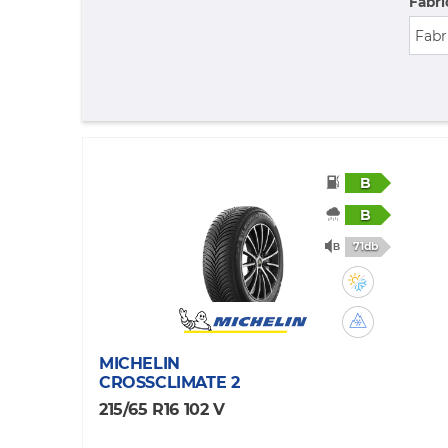
Fabri
B
B
71db
MICHELIN
CROSSCLIMATE 2
215/65 R16 102 V