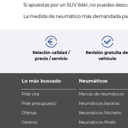
Si apuestas por un SUV líder, no puedes desc
La medida de neumático más demandada par
Relación calidad /
Revisión gratuita de
precio / servicio
vehículo
Lo más buscado
Neumáticos
Pide cita
Marcas de neumáticos
Pide presupuesto
Neumáticos baratos
Ofertas
Neumáticos Michelin
Centros
Neumáticos Pirelli