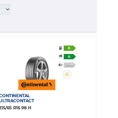
B
A
69db
CONTINENTAL
ULTRACONTACT
215/65 R16 98 H