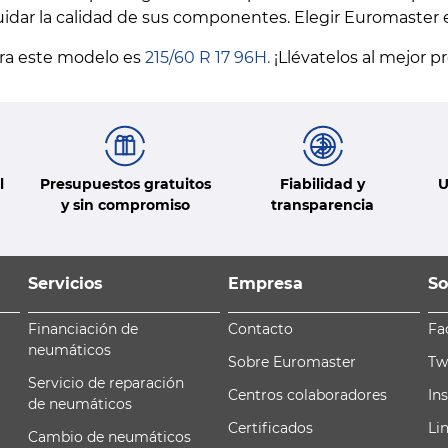
uidar la calidad de sus componentes. Elegir Euromaster 
a este modelo es
215/60 R 17 96H.
¡Llévatelos al mejor p
l
Presupuestos gratuitos
Fiabilidad y
U
y sin compromiso
transparencia
Servicios
Empresa
So
Financiación de
Contacto
Fa
neumáticos
Sobre Euromaster
Tw
Servicio de reparación
Centros colaboradores
In
de neumáticos
Certificados
Li
Cambio de neumáticos