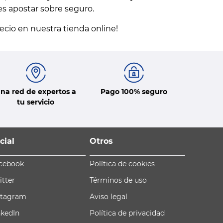
es apostar sobre seguro.
recio en nuestra tienda online!
na red de expertos a
Pago 100% seguro
tu servicio
cial
Otros
cebook
Política de cookies
itter
Términos de uso
stagram
Aviso legal
nkedIn
Política de privacidad