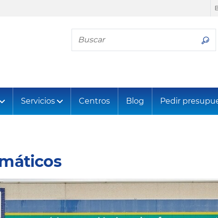
Busca tu neumático
Servicios
Centros
Blog
Pedir presupu
umáticos