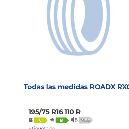
Todas las medidas ROADX 
195/75 R16 110 R
71db
C
B
Etiquetado