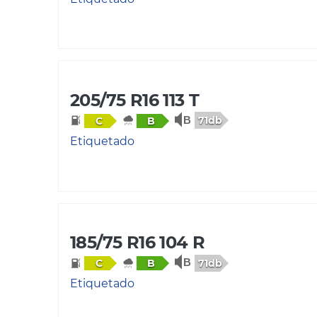
205/75 R16 113 T
71db
C
B
Etiquetado
185/75 R16 104 R
71db
C
B
Etiquetado