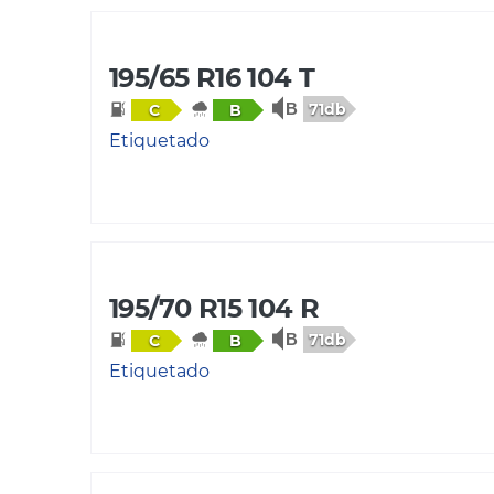
195/65 R16 104 T
71db
C
B
Etiquetado
195/70 R15 104 R
71db
C
B
Etiquetado