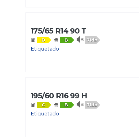
175/65 R14 90 T
71db
D
B
Etiquetado
195/60 R16 99 H
71db
C
B
Etiquetado