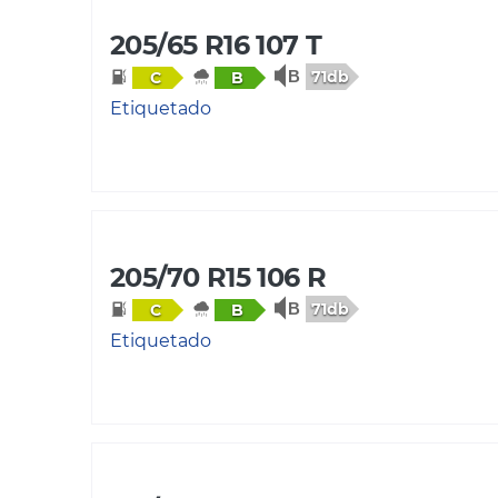
205/65 R16 107 T
71db
C
B
Etiquetado
205/70 R15 106 R
71db
C
B
Etiquetado