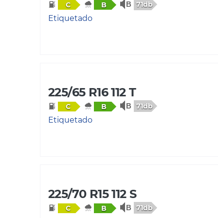
71db
C
B
Etiquetado
225/65 R16 112 T
71db
C
B
Etiquetado
225/70 R15 112 S
71db
C
B