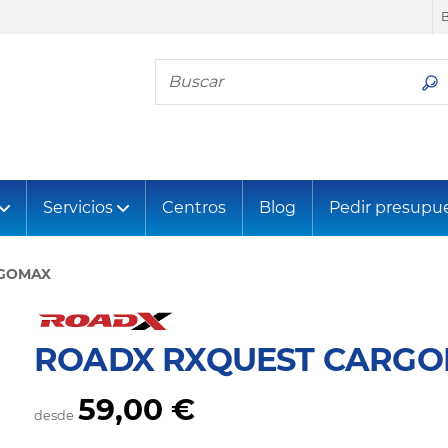
Busca tu neumático
Servicios
Centros
Blog
Pedir presupu
RGOMAX
ROADX RXQUEST CARG
59,00 €
desde