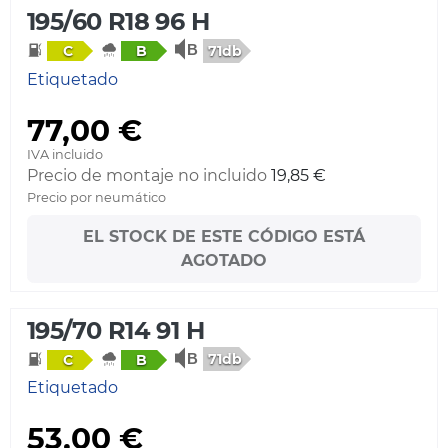
195/60 R18 96 H
71db
C
B
Etiquetado
77,00 €
IVA incluido
Precio de montaje no incluido
19,85 €
Precio por neumático
EL STOCK DE ESTE CÓDIGO ESTÁ
AGOTADO
195/70 R14 91 H
71db
C
B
Etiquetado
53,00 €