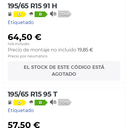
195/65 R15 91 H
70db
D
B
Etiquetado
64,50 €
IVA incluido
Precio de montaje no incluido
19,85 €
Precio por neumático
EL STOCK DE ESTE CÓDIGO ESTÁ
AGOTADO
195/65 R15 95 T
70db
D
B
Etiquetado
57,50 €