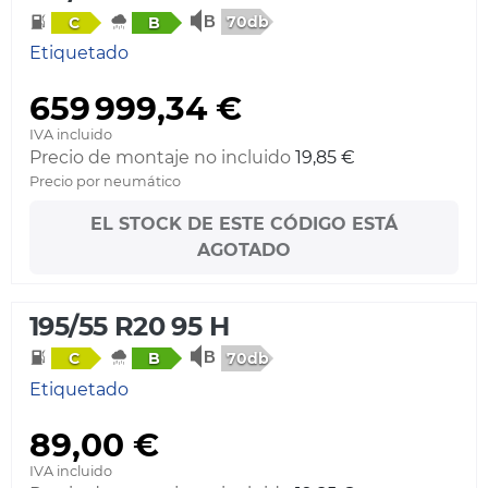
70db
C
B
Etiquetado
659 999,34 €
IVA incluido
Precio de montaje no incluido
19,85 €
Precio por neumático
EL STOCK DE ESTE CÓDIGO ESTÁ
AGOTADO
195/55 R20 95 H
70db
C
B
Etiquetado
89,00 €
IVA incluido