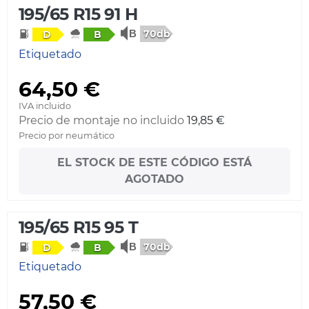
195/65 R15 91 H
70db
D
B
Etiquetado
64,50 €
IVA incluido
Precio de montaje no incluido
19,85 €
Precio por neumático
EL STOCK DE ESTE CÓDIGO ESTÁ
AGOTADO
195/65 R15 95 T
70db
D
B
Etiquetado
57,50 €