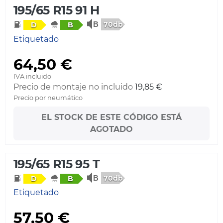
195/65 R15 91 H
70db
D
B
Etiquetado
64,50 €
IVA incluido
Precio de montaje no incluido
19,85 €
Precio por neumático
EL STOCK DE ESTE CÓDIGO ESTÁ
AGOTADO
195/65 R15 95 T
70db
D
B
Etiquetado
57,50 €