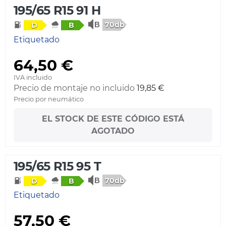
195/65 R15 91 H
70db
D
B
Etiquetado
64,50 €
IVA incluido
Precio de montaje no incluido
19,85 €
Precio por neumático
EL STOCK DE ESTE CÓDIGO ESTÁ
AGOTADO
195/65 R15 95 T
70db
D
B
Etiquetado
57,50 €