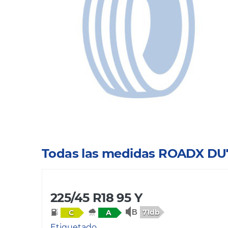
Todas las medidas ROADX DU
225/45 R18 95 Y
71db
C
A
Etiquetado