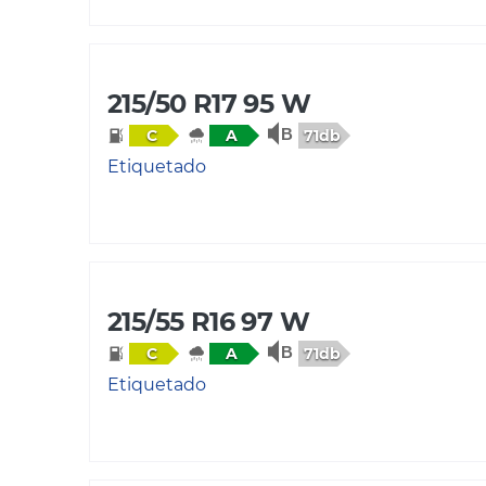
215/50 R17 95 W
71db
C
A
Etiquetado
215/55 R16 97 W
71db
C
A
Etiquetado