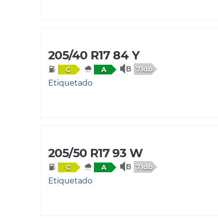
205/40 R17 84 Y
71db
C
A
Etiquetado
205/50 R17 93 W
71db
C
A
Etiquetado