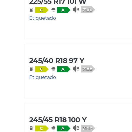
225/55 R17 101 W
71db
C
A
Etiquetado
245/40 R18 97 Y
71db
C
A
Etiquetado
245/45 R18 100 Y
71db
C
A