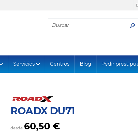
Busca tu neumático
Servicios
Centros
Blog
Pedir presupu
ROADX DU71
60,50 €
desde