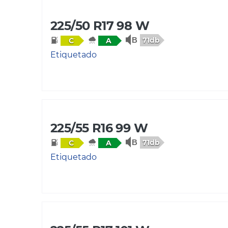
225/50 R17 98 W
71db
C
A
Etiquetado
225/55 R16 99 W
71db
C
A
Etiquetado