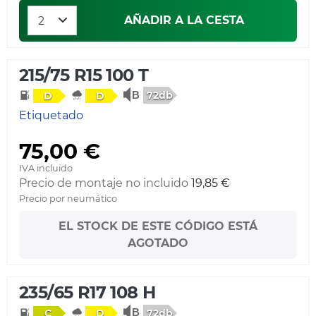
AÑADIR A LA CESTA
215/75 R15 100 T
72db
D
D
Etiquetado
75,00 €
IVA incluido
Precio de montaje no incluido
19,85 €
Precio por neumático
EL STOCK DE ESTE CÓDIGO ESTÁ
AGOTADO
235/65 R17 108 H
72db
C
D