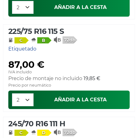
AÑADIR A LA CESTA
225/75 R16 115 S
72db
C
B
Etiquetado
87,00 €
IVA incluido
Precio de montaje no incluido
19,85 €
Precio por neumático
AÑADIR A LA CESTA
245/70 R16 111 H
72db
C
D