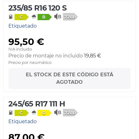
235/85 R16 120 S
72db
C
B
Etiquetado
95,50 €
IVA incluido
Precio de montaje no incluido
19,85 €
Precio por neumático
EL STOCK DE ESTE CÓDIGO ESTÁ
AGOTADO
245/65 R17 111 H
72db
C
D
Etiquetado
87,00 €