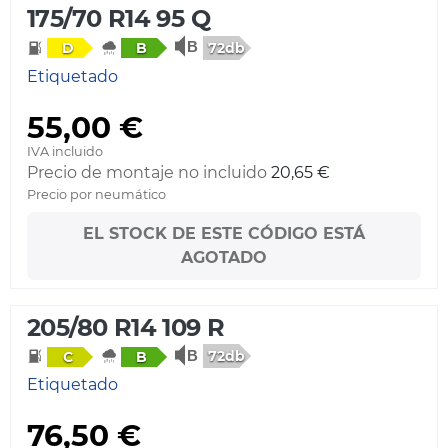
175/70 R14 95 Q
72db
D
B
Etiquetado
55,00 €
IVA incluido
Precio de montaje no incluido
20,65 €
Precio por neumático
EL STOCK DE ESTE CÓDIGO ESTÁ
AGOTADO
205/80 R14 109 R
72db
C
B
Etiquetado
76,50 €