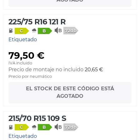
225/75 R16 121 R
72db
C
B
Etiquetado
79,50 €
IVA incluido
Precio de montaje no incluido
20,65 €
Precio por neumático
EL STOCK DE ESTE CÓDIGO ESTÁ
AGOTADO
215/70 R15 109 S
72db
C
B
Etiquetado