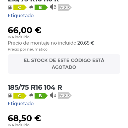
72db
C
B
Etiquetado
66,00 €
IVA incluido
Precio de montaje no incluido
20,65 €
Precio por neumático
EL STOCK DE ESTE CÓDIGO ESTÁ
AGOTADO
185/75 R16 104 R
72db
C
B
Etiquetado
68,50 €
IVA incluido