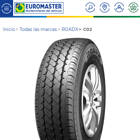
Inicio
Todas las marcas
ROADX
C02