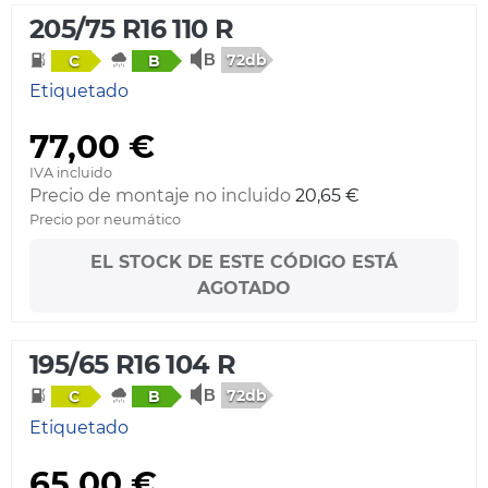
205/75 R16 110 R
72db
C
B
Etiquetado
77,00 €
IVA incluido
Precio de montaje no incluido
20,65 €
Precio por neumático
EL STOCK DE ESTE CÓDIGO ESTÁ
AGOTADO
195/65 R16 104 R
72db
C
B
Etiquetado
65,00 €