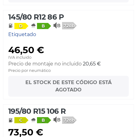
145/80 R12 86 P
72db
D
B
Etiquetado
46,50 €
IVA incluido
Precio de montaje no incluido
20,65 €
Precio por neumático
EL STOCK DE ESTE CÓDIGO ESTÁ
AGOTADO
195/80 R15 106 R
72db
C
B
73,50 €