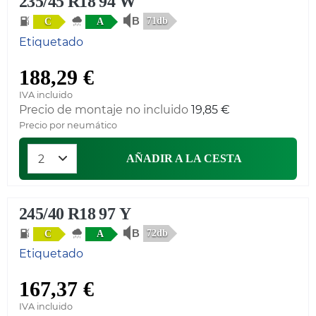
235/45 R18 94 W
71db
C
A
Etiquetado
188,29 €
IVA incluido
Precio de montaje no incluido
19,85 €
Precio por neumático
AÑADIR A LA CESTA
245/40 R18 97 Y
72db
C
A
Etiquetado
167,37 €
IVA incluido