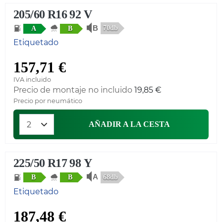
205/60 R16 92 V
70db
A
B
Etiquetado
157,71 €
IVA incluido
Precio de montaje no incluido
19,85 €
Precio por neumático
AÑADIR A LA CESTA
225/50 R17 98 Y
68db
B
B
Etiquetado
187,48 €