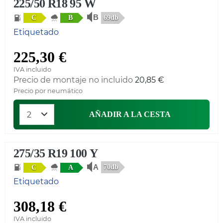
225/50 R18 95 W
69db
C
B
Etiquetado
225,30 €
IVA incluido
Precio de montaje no incluido
20,85 €
Precio por neumático
AÑADIR A LA CESTA
275/35 R19 100 Y
70db
C
A
Etiquetado
308,18 €
IVA incluido