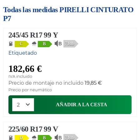
Todas las medidas PIRELLI CINTURATO
P7
245/45 R17 99 Y
71db
C
B
Etiquetado
182,66 €
IVA incluido
Precio de montaje no incluido
19,85 €
Precio por neumático
AÑADIR A LA CESTA
225/60 R17 99 V
71db
D
B