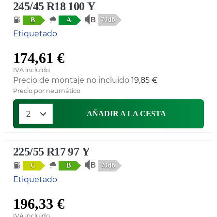
245/45 R18 100 Y
70db
B
A
Etiquetado
174,61 €
IVA incluido
Precio de montaje no incluido
19,85 €
Precio por neumático
AÑADIR A LA CESTA
225/55 R17 97 Y
70db
C
B
Etiquetado
196,33 €
IVA incluido