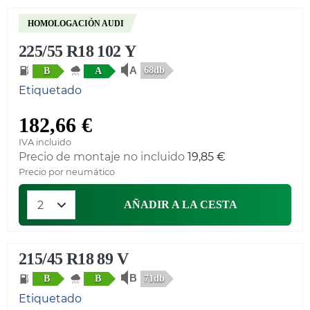
HOMOLOGACIÓN AUDI
225/55 R18 102 Y
68db
B
A
Etiquetado
182,66 €
IVA incluido
Precio de montaje no incluido
19,85 €
Precio por neumático
AÑADIR A LA CESTA
215/45 R18 89 V
71db
B
B
Etiquetado