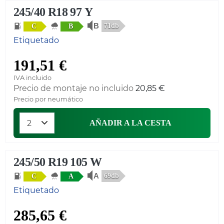
245/40 R18 97 Y
71db
C
B
Etiquetado
191,51 €
IVA incluido
Precio de montaje no incluido
20,85 €
Precio por neumático
AÑADIR A LA CESTA
245/50 R19 105 W
69db
C
A
Etiquetado
285,65 €