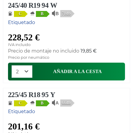
245/40 R19 94 W
71db
C
B
Etiquetado
228,52 €
IVA incluido
Precio de montaje no incluido
19,85 €
Precio por neumático
AÑADIR A LA CESTA
225/45 R18 95 Y
66db
C
B
Etiquetado
201,16 €