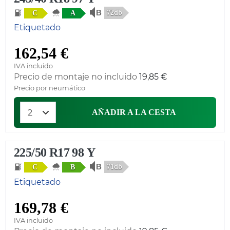
72db
C
A
Etiquetado
162,54 €
IVA incluido
Precio de montaje no incluido
19,85 €
Precio por neumático
AÑADIR A LA CESTA
225/50 R17 98 Y
71db
C
B
Etiquetado
169,78 €
IVA incluido