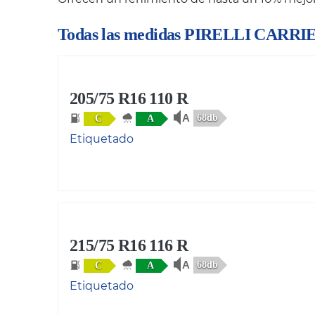
Todas las medidas PIRELLI CARR
205/75 R16 110 R
68db
C
A
Etiquetado
215/75 R16 116 R
68db
C
A
Etiquetado