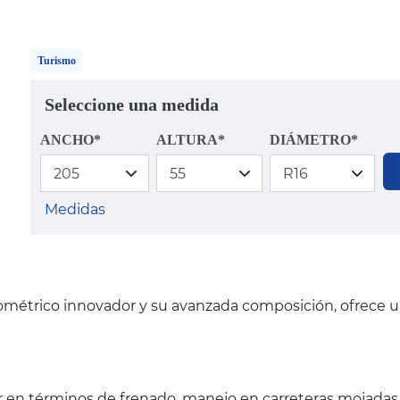
Turismo
Seleccione una medida
ANCHO*
ALTURA*
DIÁMETRO*
Medidas
eométrico innovador y su avanzada composición, ofrece u
 en términos de frenado, manejo en carreteras mojadas