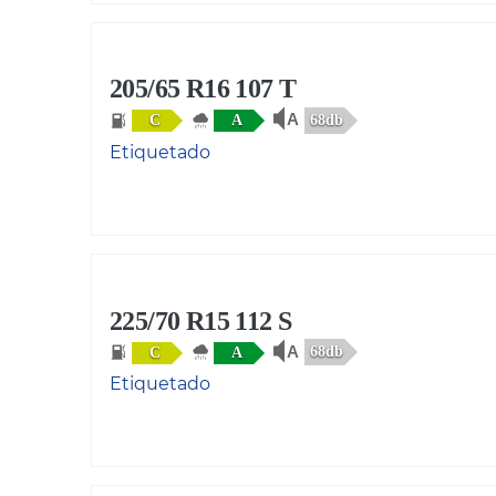
205/65 R16 107 T
68db
C
A
Etiquetado
225/70 R15 112 S
68db
C
A
Etiquetado