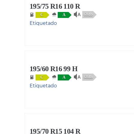
195/75 R16 110 R
68db
C
A
Etiquetado
195/60 R16 99 H
68db
C
A
Etiquetado
195/70 R15 104 R