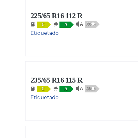
225/65 R16 112 R
68db
C
A
Etiquetado
235/65 R16 115 R
68db
C
A
Etiquetado