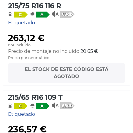
215/75 R16 116 R
68db
C
A
Etiquetado
263,12 €
IVA incluido
Precio de montaje no incluido
20,65 €
Precio por neumático
EL STOCK DE ESTE CÓDIGO ESTÁ
AGOTADO
215/65 R16 109 T
68db
C
A
Etiquetado
236,57 €