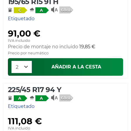
195/65 R15 91 H
68db
C
A
Etiquetado
91,00 €
IVA incluido
Precio de montaje no incluido
19,85 €
Precio por neumático
AÑADIR A LA CESTA
225/45 R17 94 Y
68db
A
A
Etiquetado
111,08 €
IVA incluido