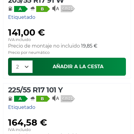
205/55 R17 91 W
68db
A
B
Etiquetado
141,00 €
IVA incluido
Precio de montaje no incluido
19,85 €
Precio por neumático
AÑADIR A LA CESTA
225/55 R17 101 Y
68db
A
B
Etiquetado
164,58 €
IVA incluido