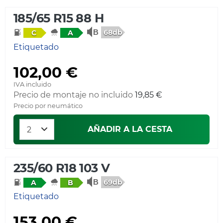
185/65 R15 88 H
68db
C
A
Etiquetado
102,00 €
IVA incluido
Precio de montaje no incluido
19,85 €
Precio por neumático
AÑADIR A LA CESTA
235/60 R18 103 V
69db
A
B
Etiquetado
153,00 €