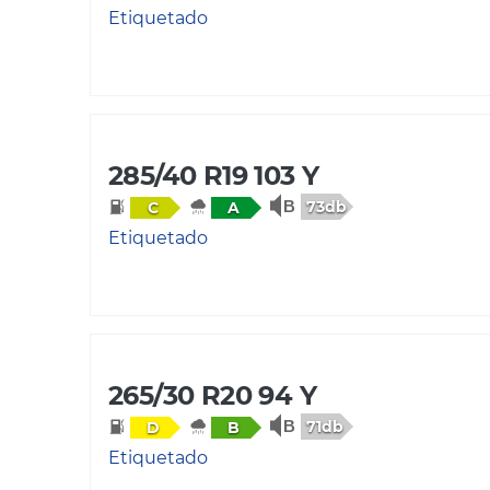
Etiquetado
285/40 R19 103 Y
73db
C
A
Etiquetado
265/30 R20 94 Y
71db
D
B
Etiquetado