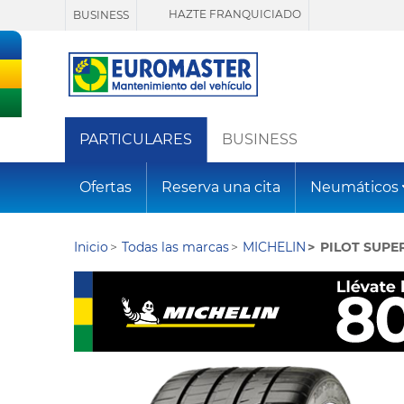
HAZTE FRANQUICIADO
BUSINESS
PARTICULARES
BUSINESS
Ofertas
Reserva una cita
Neumáticos
Inicio
Todas las marcas
MICHELIN
PILOT SUPE