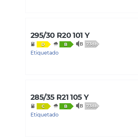
295/30 R20 101 Y
73db
D
B
Etiquetado
285/35 R21 105 Y
73db
C
B
Etiquetado