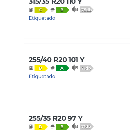
315/35 R20 110 Y
75db
C
B
Etiquetado
255/40 R20 101 Y
71db
D
A
Etiquetado
255/35 R20 97 Y
71db
D
B