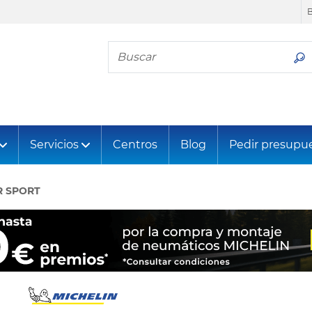
Busca tu neumático
Servicios
Centros
Blog
Pedir presupu
R SPORT