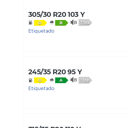
305/30 R20 103 Y
73db
D
B
Etiquetado
245/35 R20 95 Y
71db
D
A
Etiquetado