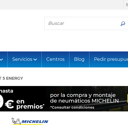
Busca tu neumático
Servicios
Centros
Blog
Pedir presupu
T 5 ENERGY