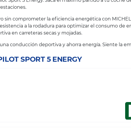
ot Sport 5 Energy. Saca el máximo partido a tu coche de
prestaciones.
o sin comprometer la eficiencia energética con MICHELI
resistencia a la rodadura para optimizar el consumo de e
iva en carreteras secas y mojadas.
e una conducción deportiva y ahorra energía. Siente la e
 PILOT SPORT 5 ENERGY