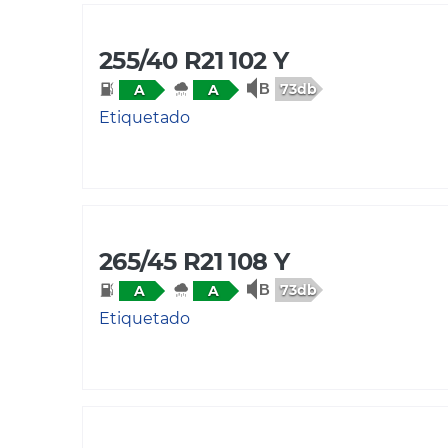
255/40 R21 102 Y
73db
A
A
Etiquetado
265/45 R21 108 Y
73db
A
A
Etiquetado