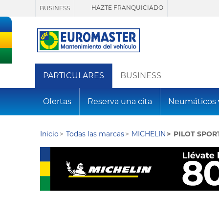
HAZTE FRANQUICIADO
BUSINESS
PARTICULARES
BUSINESS
Ofertas
Reserva una cita
Neumáticos
Inicio
Todas las marcas
MICHELIN
PILOT SPOR