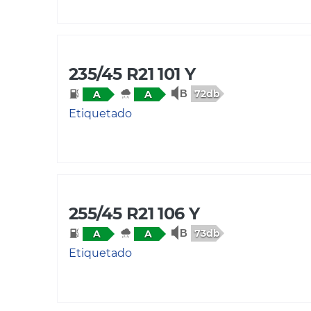
235/45 R21 101 Y
72db
A
A
Etiquetado
255/45 R21 106 Y
73db
A
A
Etiquetado