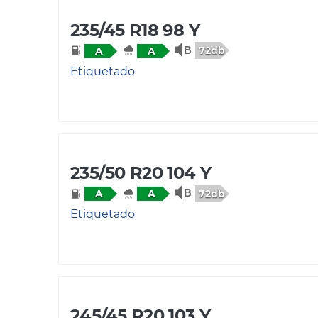
235/45 R18 98 Y
72db
A
A
Etiquetado
235/50 R20 104 Y
72db
A
A
Etiquetado
245/45 R20 103 Y