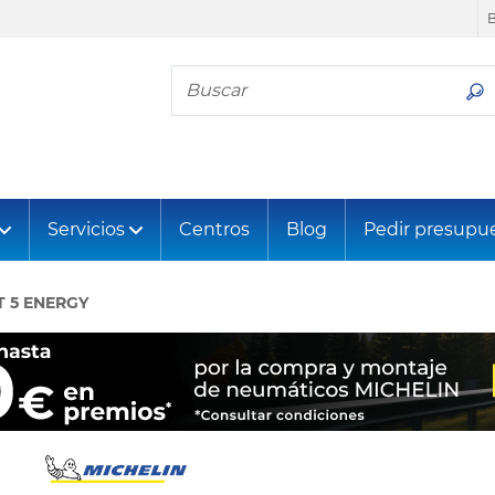
Busca tu neumático
Servicios
Centros
Blog
Pedir presupu
T 5 ENERGY