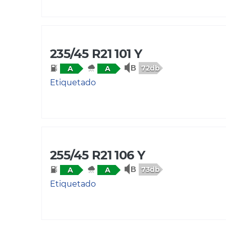
235/45 R21 101 Y
72db
A
A
Etiquetado
255/45 R21 106 Y
73db
A
A
Etiquetado