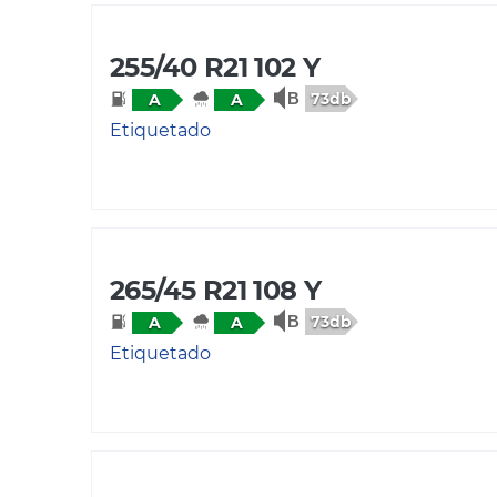
255/40 R21 102 Y
73db
A
A
Etiquetado
265/45 R21 108 Y
73db
A
A
Etiquetado