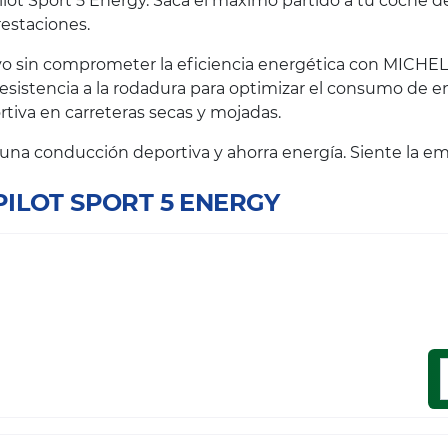
ot Sport 5 Energy. Saca el máximo partido a tu coche de
prestaciones.
o sin comprometer la eficiencia energética con MICHELI
resistencia a la rodadura para optimizar el consumo de e
iva en carreteras secas y mojadas.
e una conducción deportiva y ahorra energía. Siente la e
 PILOT SPORT 5 ENERGY