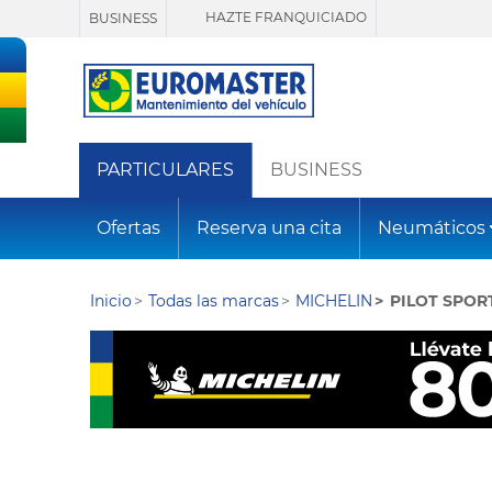
HAZTE FRANQUICIADO
BUSINESS
PARTICULARES
BUSINESS
Ofertas
Reserva una cita
Neumáticos
Inicio
Todas las marcas
MICHELIN
PILOT SPOR