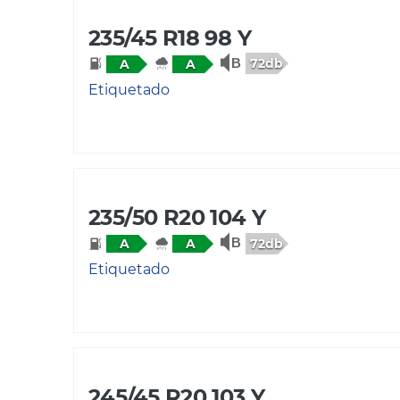
235/45 R18 98 Y
72db
A
A
Etiquetado
235/50 R20 104 Y
72db
A
A
Etiquetado
245/45 R20 103 Y